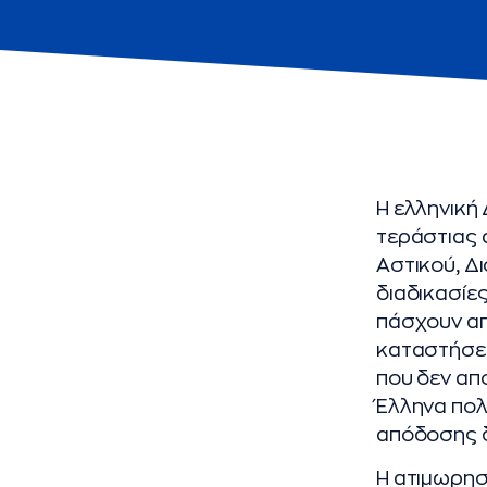
Η ελληνική
τεράστιας 
Αστικού, Δι
διαδικασίε
πάσχουν απ
καταστήσει
που δεν απο
Έλληνα πολί
απόδοσης δ
Η ατιμωρησί