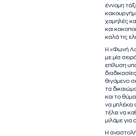
έννομη τάξη
κακουργήμα
χαμηλές και
και κακοπο
καλά τις ε
Η «Φωνή Λο
με μία σει
επίλυση υπ
διαδικασίες
θιγόμενο σε
τα δικαιώμ
και το θύμα
να μπλέκει
τέλει να κ
μιλάμε για 
Η αναστολή