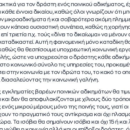
ακτικά για τον δράστη ενός ποινικού αδικήματος, έ
 κάθε έννοια δικαίου, καθώς όλοι γνωρίζουν ότι μ
ν μικροαδικήματα ή και σοβαρότερα ακόμη πλημμ
χουν κάποια ουσιαστική συνέπεια, καθώς η χορήγη
πί τριετία π.χ. τούς «δίνει το δικαίωμα» να μένουν
καταδικαστεί. Αυτή η φαινομενική μόνο καταδίκη θ
 καθώς θα θεσπίσουμε υποχρεωτική κοινωνική εργα
λής, ώστε να υποχρεούται ο δράστης κάθε αδικήμ
στο κοινωνικό σύνολο τις υπηρεσίες του, προκειμέ
ι στην κοινωνία με τον ιδρώτα του, το κακό το οπ
 διασαλεύοντας την κοινωνική γαλήνη.
ίς εγκληματίες βαρέων ποινικών αδικημάτων θα τι
 και δεν θα αποφυλακίζονται με χίλιους δύο τρόπο
 ενός μικρού μέρους μόνο της ποινής τους, γιατί οι
έχουν το πραγματικό τους αντίκρισμα και όχι πλασμ
ώρα. Τα ισόβια θα σημαίνουν ισόβια και όχι 15 ή και
α νιώθει η κοινωνία αλλά και οι επίδοξοι δράστες, ότ