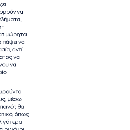
χει
πορούν να
ελήματα,
ση
 ατιμώρητοι
α πάψει να
σία, αντί
ατος να
νου να
οίο
μωρούνται
υς, μέσω
 ποινές θα
ατικό, όπως
 λιγότερα
ι οι νόμοι