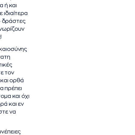
α ή και
 ιδιαίτερα
ς» δράστες
γνωρίζουν
!
ικαιοσύνης
τατη
τικές
τε τον
 και ορθά
α πρέπει
ομα και όχι
ρά και εν
στε να
υνέπειες