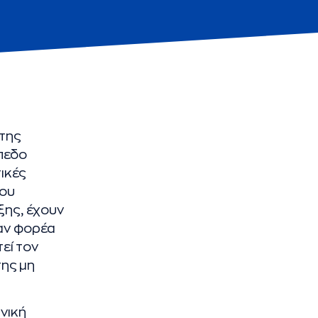
 της
πεδο
τικές
που
ξης, έχουν
ναν φορέα
εί τον
της μη
νική