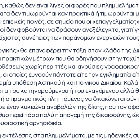
, καθώς δεν είναι λίγες οι φορές που πλημμελήματ
τα δεν τιμωρούνται καν πρακτικά ή τιμωρούνται με
 επιεικείς ποινές, σε σημείο που οι «επαγγελματίε
ιοί δεν φοβούνται να δράσουν ανεξέλεγκτα, γιατί 
λάχιστες συνέπειες των παράνομων ενεργειών τους
γικής» θα επαναφέρει την τάξη στον κλάδο της Δ
ρά πρακτικών μέτρων που θα οδηγήσουν στην ταχύ
οθέσεων, χωρίς περιττές και ανούσιες γραφειοκρα
, οι οποίες ευνοούν πάντοτε είτε τον εγκληματία εί
 μία υπόθεση Αστικού ή και Ποινικού Δικαίου. Καλά
ατα του κατηγορούμενου ή του εναγόμενου αλλά θ
 ή ο πραγματικός πληττόμενος να δικαιώνεται σύντ
 σε έναν κυκεώνα αναβολών της δίκης, που τον αφο
αθυστερεί τόσο πολύ η απονομή της δικαιοσύνης, ώ
ουσιαστική αρνησιδικία.
 εκτέλεσης στα πλημμελήματα, με τις μηδενικές σ