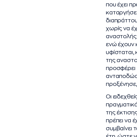
που έχει πρ
καταργήσει
διαπράττου
χωρίς να έ
αναστολής ε
ενώ έχουν 
υφίσταται,
της αναστο
προσφέρει 
ανταποδώσε
προξένησε,
Οι ειδεχθε
πραγματικά
της έκτισης
πρέπει να 
συμβαίνει τ
έτη, ώστε ν