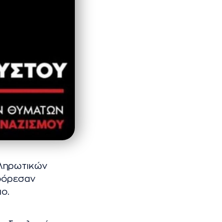
κληρωτικών
 φόρεσαν
μο.