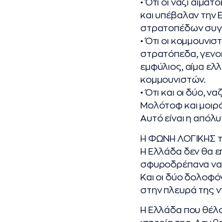
• Ότι οι ναζί αιμ
και υπέβαλαν την 
στρατοπέδων συγ
• Ότι οι κομμουνι
στρατόπεδα, γενοκ
εμφύλιος, αίμα ελ
κομμουνιστών.
• Ότι και οι δύο, 
Μολότοφ και μοιρά
Αυτό είναι η απόλ
Η ΦΩΝΗ ΛΟΓΙΚΗΣ τ
Η Ελλάδα δεν θα ε
σφυροδρέπανα να 
Και οι δύο δολοφόν
στην πλευρά της ν
Η Ελλάδα που θέλο