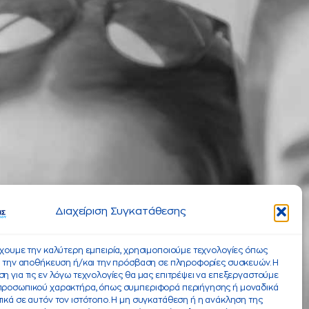
Διαχείριση Συγκατάθεσης
έχουμε την καλύτερη εμπειρία, χρησιμοποιούμε τεχνολογίες όπως
α την αποθήκευση ή/και την πρόσβαση σε πληροφορίες συσκευών. Η
η για τις εν λόγω τεχνολογίες θα μας επιτρέψει να επεξεργαστούμε
προσωπικού χαρακτήρα, όπως συμπεριφορά περιήγησης ή μοναδικά
ικά σε αυτόν τον ιστότοπο. Η μη συγκατάθεση ή η ανάκληση της