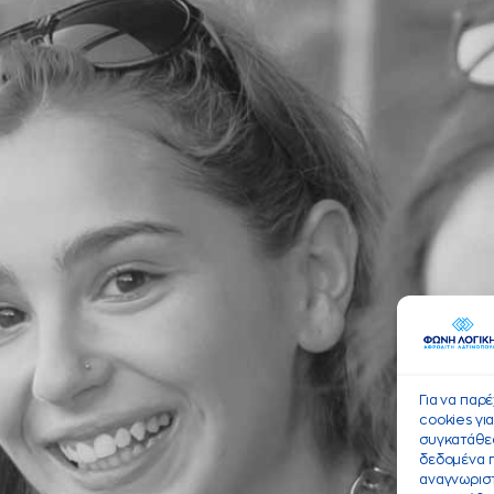
Για να παρ
cookies γι
συγκατάθεσ
δεδομένα 
αναγνωριστ