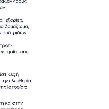
σφαξαν λαούς
των
ι: εξορίες,
 παιδομάζωμα,
ων απάτριδων
ντροπ-
οκτησία τους.
άστικες ή
την ελευθερία.
της Ιστορίας:
τη και στην