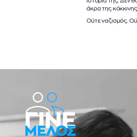
ιστορία της. Δεν 
άκρα της κόκκινης
Ούτε ναζισμός. Ο
ΓΙΝΕ
ΜΕΛΟΣ