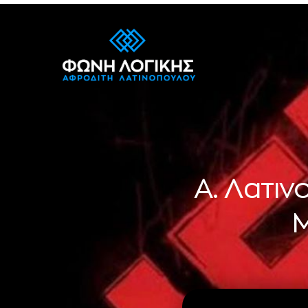
Α. Λατι
Μ