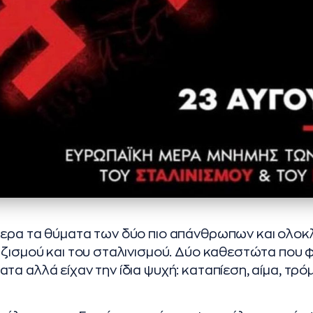
μερα τα θύματα των δύο πιο απάνθρωπων και ολο
αζισμού και του σταλινισμού. Δύο καθεστώτα που
α αλλά είχαν την ίδια ψυχή: καταπίεση, αίμα, τρό