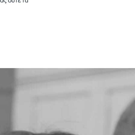
ας ούτε τα