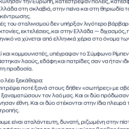
ατοκύλησαν την Ευρώπη, κατέστρεψαν πόλεις, κατέ
Ελλάδα στη σκλαβιά, στην πείνα και στη θηριωδία 
κέντρωσης.
στές του σταλινισμού δεν υπήρξαν λιγότερο βάρβαρο
τονίες, εκτελέσεις, και στην Ελλάδα — διχασμός,
ληνικό να χύνεται από ελληνικά χέρια στο όνομα τ
ναζί και κομμουνιστές, υπέγραψαν το Σύμφωνο Ρίμπε
στηκαν λαούς, εδάφη και πατρίδες σαν να ήταν ιδι
υτη προδοσία.
ο λέει ξεκάθαρα:
πιτρέψει ποτέ ξανά στους δήθεν «σωτήρες» με σβ
ξαναματώσουν τον λαό μας. Και οι δύο πρόδωσαν 
ησαν έθνη. Και οι δύο στέκονται στην ίδια πλευρά 
τροπής.
υμε είναι αταλάντευτη, δυνατή, ριζωμένη στην πίσ