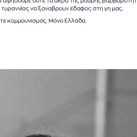
θα αφήσουμε ούτε τα άκρα της μαύρης βαρβαρότητ
 τυραννίας να ξαναβρουν έδαφος στη γη μας.
ύτε κομμουνισμός. Μόνο Ελλάδα.