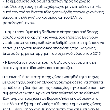
– Τα εμβάσματα λαθρομεταναστών προς τις χώρες
προέλευσης τους ή τρίτες χώρες να μην επιτρέπονται. Με
αυτό τον τρόπο δίνεται τέλος στα κέρδη τρίτων χωρών εις
βάρος της ελληνικής οικονομίας και του Έλληνα
φορολογούμενου.
– Να μεταρρυθμιστεί η διαδικασία αίτησης και απόδοσης
ασύλου, ώστε οι αρνητικές γνωμοδοτήσεις να βγαίνουν
νωρίτερα και να ακυρωθούν οι βαθμίδες που επιτρέπουν να
επανεξετάζονται τελεσίδικες αποφάσεις της Ελληνικής
Δικαιοσύνης, με κατάργηση του σχετικού νόμου του 2013.
– Η Ελλάδα να προστατεύει τα θαλάσσια σύνορά της με
όποιον τρόπο η ίδια κρίνει και αποφασίζει.
Η ευρωπαϊκή ταυτότητα της χώρας και η ιδιότητά της ως
μέλους της Ευρωπαϊκής Ένωσης δεν χρειάζεται να στέκεται
εμπόδιο στη διατήρηση της κυριαρχίας την υπεράσπιση των
συμφερόντων της. Αρκεί να διασφαλιστεί ότι το ελληνικό
Σύνταγμα υπερισχύει των Ευρωπαϊκών αποφάσεων στο
υψηλό αυτό ζήτημα εθνικής επιβίωσης. Σημαντικές χώρες
της Ε.Ε. έχουν ήδη κινηθεί προς αυτήν την κατεύθυνση. Η