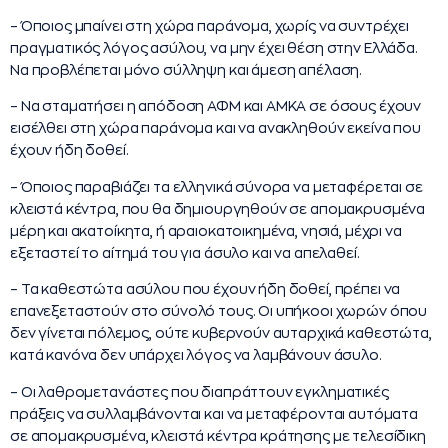
– Όποιος μπαίνει στη χώρα παράνομα, χωρίς να συντρέχει
πραγματικός λόγος ασύλου, να μην έχει θέση στην Ελλάδα.
Να προβλέπεται μόνο σύλληψη και άμεση απέλαση.
– Να σταματήσει η απόδοση ΑΦΜ και ΑΜΚΑ σε όσους έχουν
εισέλθει στη χώρα παράνομα και να ανακληθούν εκείνα που
έχουν ήδη δοθεί.
– Όποιος παραβιάζει τα ελληνικά σύνορα να μεταφέρεται σε
κλειστά κέντρα, που θα δημιουργηθούν σε απομακρυσμένα
μέρη και ακατοίκητα, ή αραιοκατοικημένα, νησιά, μέχρι να
εξεταστεί το αίτημά του για άσυλο και να απελαθεί.
– Τα καθεστώτα ασύλου που έχουν ήδη δοθεί, πρέπει να
επανεξεταστούν στο σύνολό τους. Οι υπήκοοι χωρών όπου
δεν γίνεται πόλεμος, ούτε κυβερνούν αυταρχικά καθεστώτα,
κατά κανόνα δεν υπάρχει λόγος να λαμβάνουν άσυλο.
– Οι λαθρομετανάστες που διαπράττουν εγκληματικές
πράξεις να συλλαμβάνονται και να μεταφέρονται αυτόματα
σε απομακρυσμένα, κλειστά κέντρα κράτησης με τελεσίδικη