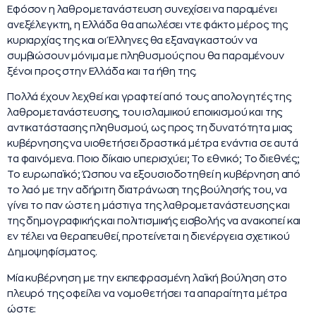
Εφόσον η λαθρομετανάστευση συνεχίσει να παραμένει
ανεξέλεγκτη, η Ελλάδα θα απωλέσει ντε φάκτο μέρος της
κυριαρχίας της και οι Έλληνες θα εξαναγκαστούν να
συμβιώσουν μόνιμα με πληθυσμούς που θα παραμένουν
ξένοι προς στην Ελλάδα και τα ήθη της.
Πολλά έχουν λεχθεί και γραφτεί από τους απολογητές της
λαθρομετανάστευσης, του ισλαμικού εποικισμού και της
αντικατάστασης πληθυσμού, ως προς τη δυνατότητα μιας
κυβέρνησης να υιοθετήσει δραστικά μέτρα ενάντια σε αυτά
τα φαινόμενα. Ποιο δίκαιο υπερισχύει; Το εθνικό; Το διεθνές;
Το ευρωπαϊκό; Ώσπου να εξουσιοδοτηθεί η κυβέρνηση από
το λαό με την αδήριτη διατράνωση της βούλησής του, να
γίνει το παν ώστε η μάστιγα της λαθρομετανάστευσης και
της δημογραφικής και πολιτισμικής εισβολής να ανακοπεί και
εν τέλει να θεραπευθεί, προτείνεται η διενέργεια σχετικού
Δημοψηφίσματος.
Μία κυβέρνηση με την εκπεφρασμένη λαϊκή βούληση στο
πλευρό της οφείλει να νομοθετήσει τα απαραίτητα μέτρα
ώστε: