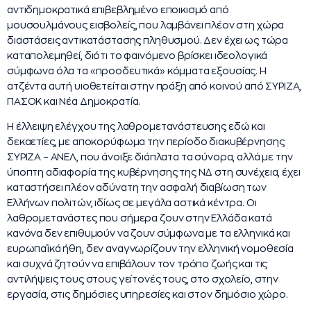
αντιδημοκρατικά επιβεβλημένο εποικισμό από
μουσουλμάνους εισβολείς, που λαμβάνει πλέον στη χώρα
διαστάσεις αντικατάστασης πληθυσμού. Δεν έχει ως τώρα
καταπολεμηθεί, διότι το φαινόμενο βρίσκει ιδεολογικά
σύμφωνα όλα τα «προοδευτικά» κόμματα εξουσίας. Η
ατζέντα αυτή υιοθετείται στην πράξη από κοινού από ΣΥΡΙΖΑ,
ΠΑΣΟΚ και Νέα Δημοκρατία.
Η έλλειψη ελέγχου της λαθρομετανάστευσης εδώ και
δεκαετίες, με αποκορύφωμα την περίοδο διακυβέρνησης
ΣΥΡΙΖΑ – ΑΝΕΛ, που άνοιξε διάπλατα τα σύνορα, αλλά με την
ύποπτη αδιαφορία της κυβέρνησης της ΝΔ στη συνέχεια, έχει
καταστήσει πλέον αδύνατη την ασφαλή διαβίωση των
Ελλήνων πολιτών, ιδίως σε μεγάλα αστικά κέντρα. Οι
λαθρομετανάστες που σήμερα ζουν στην Ελλάδα κατά
κανόνα δεν επιθυμούν να ζουν σύμφωνα με τα ελληνικά και
ευρωπαϊκά ήθη, δεν αναγνωρίζουν την ελληνική νομοθεσία
και συχνά ζητούν να επιβάλουν τον τρόπο ζωής και τις
αντιλήψεις τους στους γείτονές τους, στο σχολείο, στην
εργασία, στις δημόσιες υπηρεσίες και στον δημόσιο χώρο.