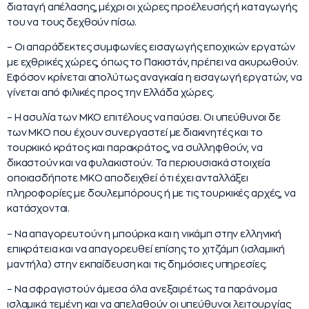
διαταγή απέλασης, μέχρι οι χώρες προέλευσής ή καταγωγής
του να τους δεχθούν πίσω.
– Οι απαράδεκτες συμφωνίες εισαγωγής εποχικών εργατών
με εχθρικές χώρες, όπως το Πακιστάν, πρέπει να ακυρωθούν.
Εφόσον κρίνεται απολύτως αναγκαία η εισαγωγή εργατών, να
γίνεται από φιλικές προς την Ελλάδα χώρες.
– Η ασυλία των ΜΚΟ επιτέλους να παύσει. Οι υπεύθυνοι δε
των ΜΚΟ που έχουν συνεργαστεί με διακινητές και το
τουρκικό κράτος και παρακράτος, να συλληφθούν, να
δικαστούν και να φυλακιστούν. Τα περιουσιακά στοιχεία
οποιασδήποτε ΜΚΟ αποδειχθεί ότι έχει ανταλλάξει
πληροφορίες με δουλεμπόρους ή με τις τουρκικές αρχές, να
κατάσχονται.
– Να απαγορευτούν η μπούρκα και η νικάμπ στην ελληνική
επικράτεια και να απαγορευθεί επίσης το χιτζάμπ (ισλαμική
μαντήλα) στην εκπαίδευση και τις δημόσιες υπηρεσίες.
– Να σφραγιστούν άμεσα όλα ανεξαιρέτως τα παράνομα
ισλαμικά τεμένη και να απελαθούν οι υπεύθυνοι λειτουργίας