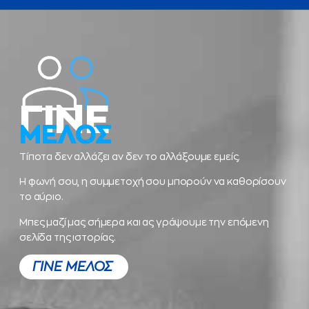
ΓΙΝΕ
ΜΕΛΟΣ
Τίποτα δεν αλλάζει αν δεν το αλλάξουμε εμείς.
Η φωνή σου, η συμμετοχή σου μπορούν να καθορίσουν
το αύριο.
Μπες μαζί μας σήμερα και ας γράψουμε την επόμενη
σελίδα της ιστορίας.
ΓΙΝΕ ΜΕΛΟΣ