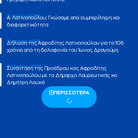
31 Ιουλίου, 2026
Α. Λατινοπούλου: Γκώσαμε από συμπερίληψη και
διαφορετικότητα
31 Ιουλίου, 2026
Δήλωση της Αφροδίτης Λατινοπούλου για τα 106
χρόνια από τη δολοφονία του Ίωνος Δραγούμη
30 Ιουλίου, 2026
Συνάντηση της Προέδρου κας Αφροδίτης
Λατινοπούλου με το Δήμαρχο Λαυρεωτικής κο
Δημήτρη Λουκά
ΠΕΡΙΣΣΟΤΕΡΑ