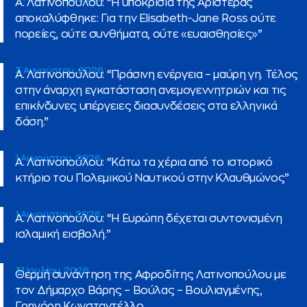
Α. Λατινοπούλου: “Η υποκρισία της Αριστεράς
αποκαλύφθηκε: Για την Elisabeth-Jane Ross ούτε
πορείες, ούτε συνθήματα, ούτε «ευαισθησίες»”
3 Αυγούστου, 2026
Α. Λατινοπούλου: “Πράσινη ενέργεια – μαύρη γη. Τέλος
στην άναρχη εγκατάσταση ανεμογεννητριών και τις
επικίνδυνες υπέργειες διασυνδέσεις στα ελληνικά
δάση.”
1 Αυγούστου, 2026
Α. Λατινοπούλου: “Κάτω τα χέρια από το ιστορικό
κτήριο του Πολεμικού Ναυτικού στην Κλαυθμώνος”
1 Αυγούστου, 2026
A. Λατινοπούλου: “Η Ευρώπη δέχεται συντονισμένη
ισλαμική εισβολή.”
31 Ιουλίου, 2026
Θερμή συνάντηση της Αφροδίτης Λατινοπούλου με
τον Δήμαρχο Βάρης – Βούλας – Βουλιαγμένης,
Γρηγόρη Κωνσταντέλλο