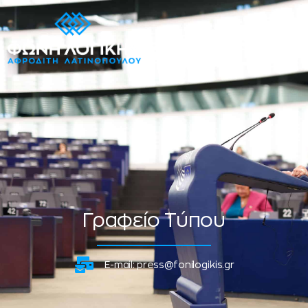
Γραφείο Τύπου
Ε-mail:
press@fonilogikis.gr