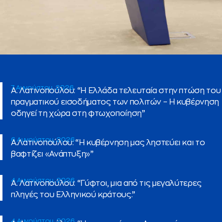
7 Αυγούστου, 2026
Α. Λατινοπούλου: “Η Ελλάδα τελευταία στην πτώση του
πραγματικού εισοδήματος των πολιτών – Η κυβέρνηση
οδηγεί τη χώρα στη φτωχοποίηση”
6 Αυγούστου, 2026
Α.Λατινοπούλου: “Η κυβέρνηση μας ληστεύει και το
βαφτίζει «Ανάπτυξη»”
4 Αυγούστου, 2026
Α. Λατινοπούλου: “Γύφτοι, μια από τις μεγαλύτερες
πληγές του Ελληνικού κράτους.”
4 Αυγούστου, 2026