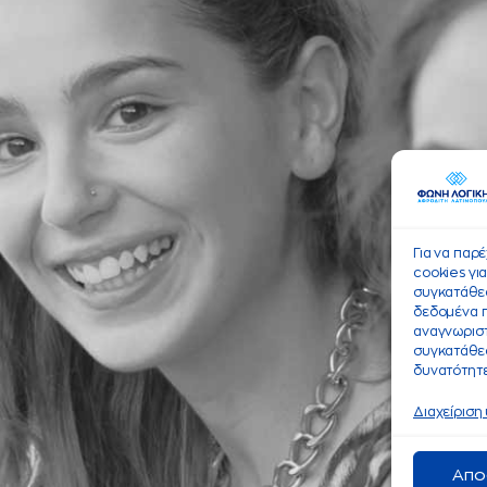
Για να παρ
cookies γι
συγκατάθεσ
δεδομένα 
αναγνωριστ
συγκατάθεσ
δυνατότητε
Διαχείριση
Απο