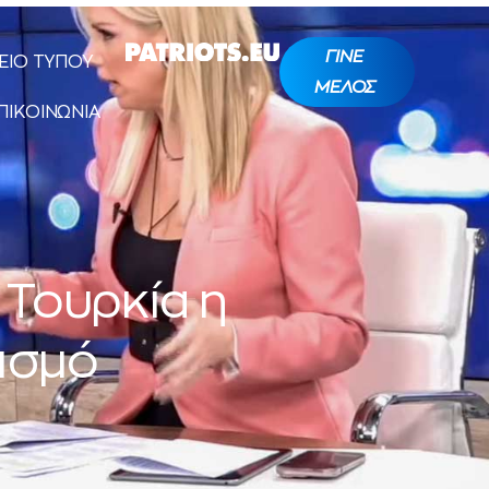
ΓΙΝΕ
ΕΙΟ ΤΥΠΟΥ
ΜΕΛΟΣ
ΠΙΚΟΙΝΩΝΙΑ
 Τουρκία η
δισμό