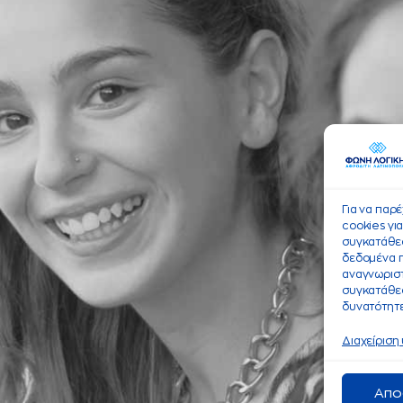
Για να παρ
cookies γι
συγκατάθεσ
δεδομένα 
αναγνωριστ
συγκατάθεσ
δυνατότητε
Διαχείριση
Απο