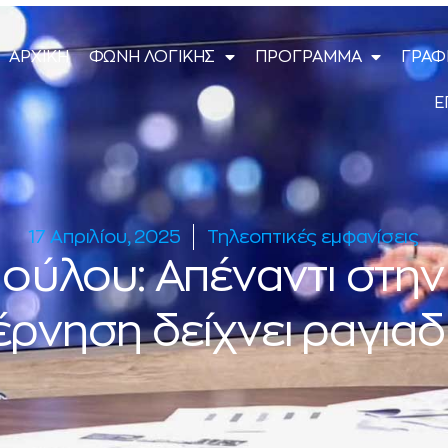
ΑΡΧΙΚΗ
ΦΩΝΗ ΛΟΓΙΚΗΣ
ΠΡΟΓΡΑΜΜΑ
ΓΡΑΦ
Ε
17 Απριλίου, 2025
Τηλεοπτικές εμφανίσεις
πούλου: Απέναντι στην
ρνηση δείχνει ραγια