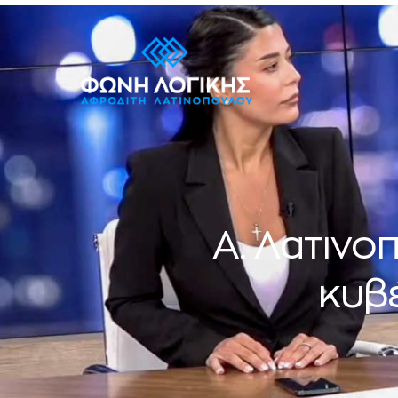
Α. Λατινο
κυβέ