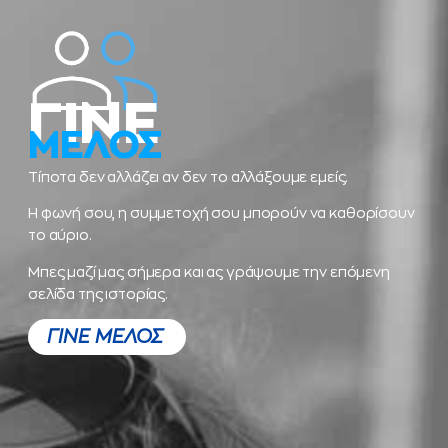
ΓΙΝΕ
ΜΕΛΟΣ
Τίποτα δεν αλλάζει αν δεν το αλλάξουμε εμείς.
Η φωνή σου, η συμμετοχή σου μπορούν να καθορίσουν
το αύριο.
Μπες μαζί μας σήμερα και ας γράψουμε την επόμενη
σελίδα της ιστορίας.
ΓΙΝΕ ΜΕΛΟΣ