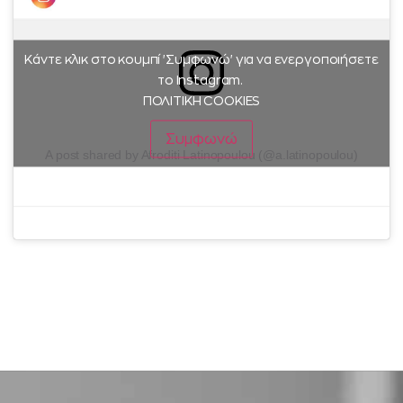
Κάντε κλικ στο κουμπί 'Συμφωνώ' για να ενεργοποιήσετε
το Instagram.
ΠΟΛΙΤΙΚΗ COOKIES
Συμφωνώ
A post shared by Afroditi Latinopoulou (@a.latinopoulou)