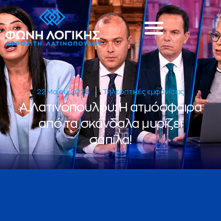
22 Μαΐου, 2026
Τηλεοπτικές εμφανίσεις
Α.Λατινοπουλου: Η ατμόσφαιρα
από τα σκάνδαλα μυρίζει
σαπίλα!