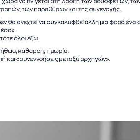
η χώρα να πνίγεται στη λάσπη των ρουσφετιών, τω
τροπών, των παραθύρων και της συνενοχής.
εν θα ανεχτεί να συγκαλυφθεί άλλη μια φορά ένα
μέσα».
 τότε όλοι έξω.
ήθεια, κάθαρση, τιμωρία.
πή και «συνεννοήσεις μεταξύ αρχηγών».