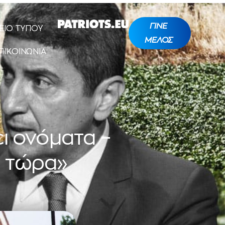
ΓΙΝΕ
ΕΙΟ ΤΥΠΟΥ
ΜΕΛΟΣ
ΠΙΚΟΙΝΩΝΙΑ
ι ονόματα –
ι τώρα»