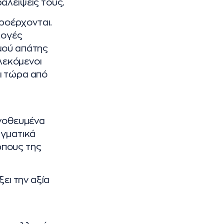
αλείψεις τους.
προέρχονται.
λογές
μού απάτης
πλεκόμενοι
ι τώρα από
 νοθευμένα
αγματικά
ώπους της
ει την αξία