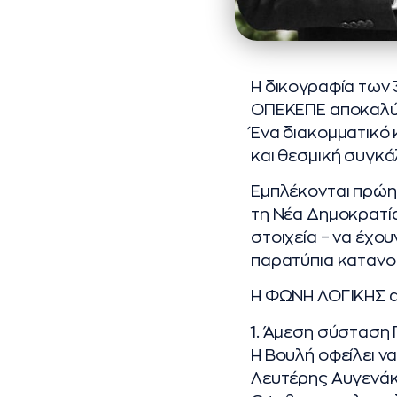
Η δικογραφία των 
ΟΠΕΚΕΠΕ αποκαλύπτ
Ένα διακομματικό 
και θεσμική συγκά
Εμπλέκονται πρώην
τη Νέα Δημοκρατία
στοιχεία – να έχο
παρατύπια κατανο
Η ΦΩΝΗ ΛΟΓΙΚΗΣ α
1. Άμεση σύσταση 
Η Βουλή οφείλει ν
Λευτέρης Αυγενάκ