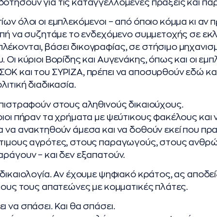
οτήσουν για τις καταγγελλόμενες πράξεις και παρ
ίων όλοι οι εμπλεκόμενοι – από όποιο κόμμα κι αν 
ροπή να συζητάμε το ενδεχόμενο συμμετοχής σε εκ
λέκονται, βάσει δικογραφίας, σε στήσιμο μηχανισ
. Οι κύριοι Βορίδης και Αυγενάκης, όπως και οι εμ
ΟΚ και του ΣΥΡΙΖΑ, πρέπει να αποσυρθούν εδώ κα
λιτική διαδικασία.
επιστραφούν στους αληθινούς δικαιούχους.
οιοι πήραν τα χρήματα με ψεύτικους φακέλους και
α να ανακτηθούν άμεσα και να δοθούν εκεί που πρ
ντιμους αγρότες, στους παραγωγούς, στους ανθρ
αράγουν – και δεν εξαπατούν.
δικαιολογία. Αν έχουμε ψηφιακό κράτος, ας αποδείξ
όλους τους απατεώνες με κομματικές πλάτες.
 να σπάσει. Και θα σπάσει.