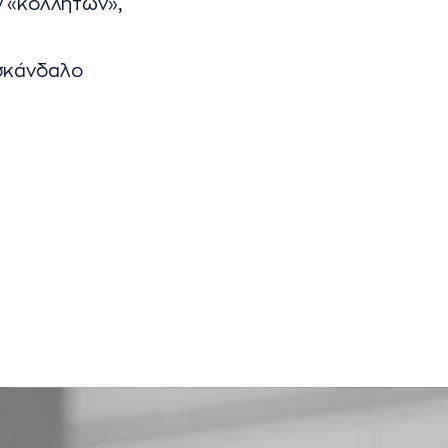
ν «κολλητών»,
 σκάνδαλο