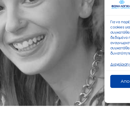
Για να παρ
cookies γι
συγκατάθεσ
δεδομένα 
αναγνωριστ
συγκατάθεσ
δυνατότητε
Διαχείριση
Απο