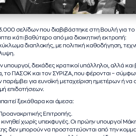
3.000 σελίδων που διαβιβάστηκε στη Βουλή για τ
ει κάτι βαθύτερο από μια διοικητική εκτροπή:
κύκλωμα διαπλοκής, με πολιτική καθοδήγηση, τεχν
λυψη.
 υπουργοί, δεκάδες κρατικοί υπάλληλοι, αλλά και
, το ΠΑΣΟΚ και τον ΣΥΡΙΖΑ, που φέρονται – σύμφω
υν παρέμβει για ευνοϊκή μεταχείριση ημετέρων ή να
μή επιδοτήσεων.
παιτεί ξεκάθαρα και άμεσα:
Προανακριτικής Επιτροπής.
α κινηθεί χωρίς υπεκφυγές. Οι πρώην υπουργοί Μάκ
ης δεν μπορούν να προστατεύονται από την κομμα