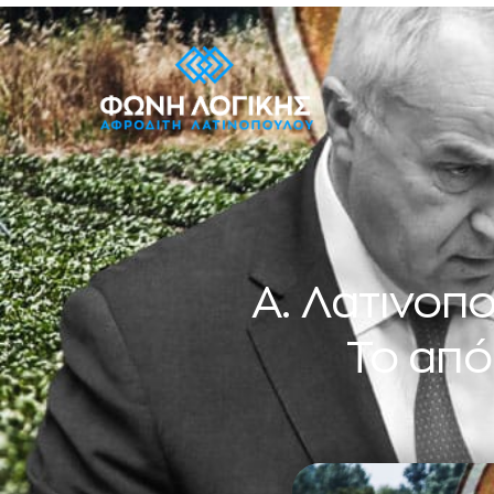
Α. Λατινοπ
Το από