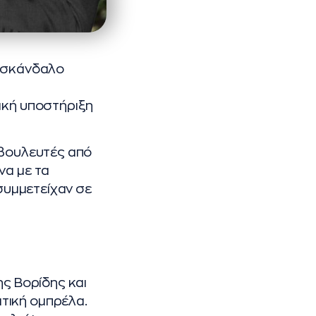
ο σκάνδαλο
ική υποστήριξη
 βουλευτές από
να με τα
 συμμετείχαν σε
ης Βορίδης και
τική ομπρέλα.