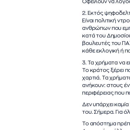
Οφείλουν να λογοδ
2. Εκτός ψηφοδελτ
Είναι πολιτική ντ
ανθρώπων που εμπ
κατά του Δημοσίου
βουλευτές του ΠΑΣ
κάθε εκλογική ή πο
3. Τα χρήματα να 
Το κράτος ξέρει π
χαρτιά. Τα χρήματ
ανήκουν: στους έ
περιφέρειας που π
Δεν υπάρχει καμία 
του. Σήμερα. Για 
Το απόστημα πρέπει