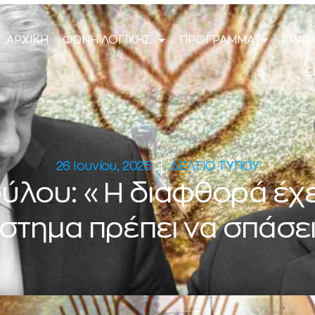
ΑΡΧΙΚΗ
ΦΩΝΗ ΛΟΓΙΚΗΣ
ΠΡΟΓΡΑΜΜΑ
ΓΡΑΦ
Ε
26 Ιουνίου, 2025
ΔΕΛΤΙΟ ΤΥΠΟΥ
ούλου: «Η διαφθορά έχε
στημα πρέπει να σπάσε