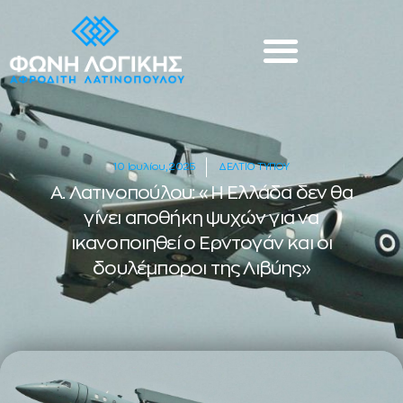
10 Ιουλίου, 2025
ΔΕΛΤΙΟ ΤΥΠΟΥ
Α. Λατινοπούλου: «Η Ελλάδα δεν θα
γίνει αποθήκη ψυχών για να
ικανοποιηθεί ο Ερντογάν και οι
δουλέμποροι της Λιβύης»