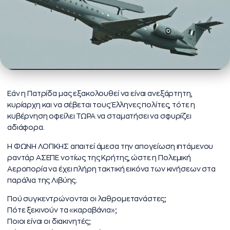
Εάν η Πατρίδα μας εξακολουθεί να είναι ανεξάρτητη,
κυρίαρχη και να σέβεται τους Έλληνες πολίτες, τότε η
κυβέρνηση οφείλει ΤΩΡΑ να σταματήσει να σφυρίζει
αδιάφορα.
Η ΦΩΝΗ ΛΟΓΙΚΗΣ απαιτεί άμεσα την απογείωση ιπτάμενου
ραντάρ ΑΣΕΠΕ νοτίως της Κρήτης, ώστε η Πολεμική
Αεροπορία να έχει πλήρη τακτική εικόνα των κινήσεων στα
παράλια της Λιβύης.
Πού συγκεντρώνονται οι λαθρομετανάστες;
Πότε ξεκινούν τα «καραβάνια»;
Ποιοι είναι οι διακινητές;