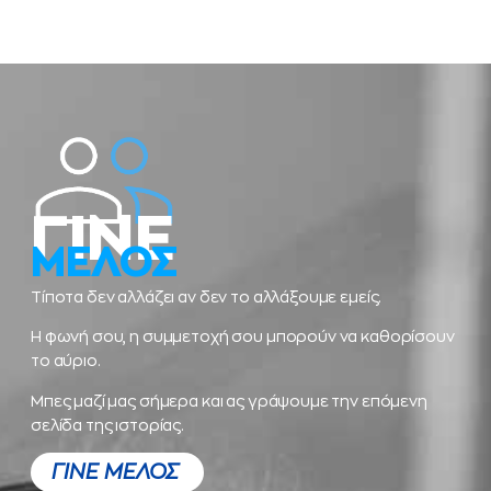
ΓΙΝΕ
ΜΕΛΟΣ
Τίποτα δεν αλλάζει αν δεν το αλλάξουμε εμείς.
Η φωνή σου, η συμμετοχή σου μπορούν να καθορίσουν
το αύριο.
Μπες μαζί μας σήμερα και ας γράψουμε την επόμενη
σελίδα της ιστορίας.
ΓΙΝΕ ΜΕΛΟΣ