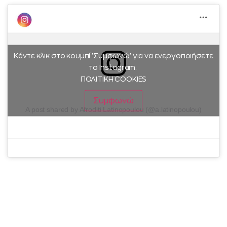
Κάντε κλικ στο κουμπί 'Συμφωνώ' για να ενεργοποιήσετε
το Instagram.
ΠΟΛΙΤΙΚΗ COOKIES
Συμφωνώ
A post shared by Afroditi Latinopoulou (@a.latinopoulou)