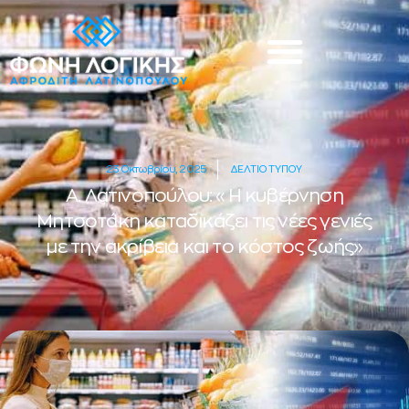
23 Οκτωβρίου, 2025
ΔΕΛΤΙΟ ΤΥΠΟΥ
Α. Λατινοπούλου: «Η κυβέρνηση
Μητσοτάκη καταδικάζει τις νέες γενιές
με την ακρίβεια και το κόστος ζωής»