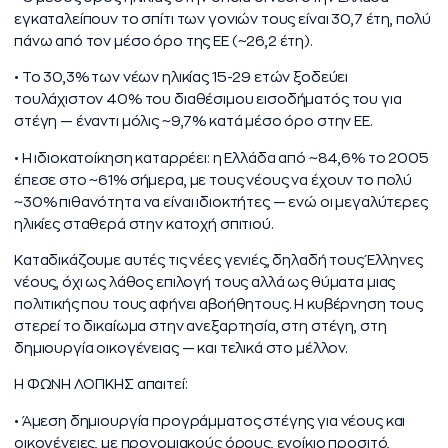
εγκαταλείπουν το σπίτι των γονιών τους είναι 30,7 έτη, πολύ
πάνω από τον μέσο όρο της ΕΕ (~26,2 έτη).
• Το 30,3% των νέων ηλικίας 15-29 ετών ξοδεύει
τουλάχιστον 40% του διαθέσιμου εισοδήματός του για
στέγη — έναντι μόλις ~9,7% κατά μέσο όρο στην ΕΕ.
• Η ιδιοκατοίκηση καταρρέει: η Ελλάδα από ~84,6% το 2005
έπεσε στο ~61% σήμερα, με τους νέους να έχουν το πολύ
~30% πιθανότητα να είναι ιδιοκτήτες — ενώ οι μεγαλύτερες
ηλικίες σταθερά στην κατοχή σπιτιού.
Καταδικάζουμε αυτές τις νέες γενιές, δηλαδή τους Έλληνες
νέους, όχι ως λάθος επιλογή τους αλλά ως θύματα μιας
πολιτικής που τους αφήνει αβοήθητους. Η κυβέρνηση τους
στερεί το δικαίωμα στην ανεξαρτησία, στη στέγη, στη
δημιουργία οικογένειας — και τελικά στο μέλλον.
Η ΦΩΝΗ ΛΟΓΙΚΗΣ απαιτεί:
• Άμεση δημιουργία προγράμματος στέγης για νέους και
οικογένειες, με προνομιακούς όρους, ενοίκιο προσιτό,