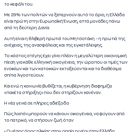
το κεφάλι του.
Με 29% των πολιτών να ξεπερνούν αυτό το όριο, η Ελλάδα
είναι πρώτη στην Ευρωπαϊκή Ένωση, επτά μονάδες πάνω
από τη δεύτερη Δανία.
Αυτή είναι η θλιβερή πρωτιά του Μητσοτάκη – η πρωτιά της
ανέχειας, της ανασφάλειας και της εγκατάλειψης.
Το κόστος στέγης έχει γίνει πλέον η μεγαλύτερη οικονομική
πίεση για κάθε ελληνική οικογένεια, την ώρα που οι τιμές των
ενοικίων και των κατοικιών εκτοξεύονται και τα διαθέσιμα
σπίτια λιγοστεύουν.
Και ενώ η κοινωνία βυθίζεται, η κυβέρνηση διαφημίζει
«πακέτα στήριξης» που δεν στηρίζουν κανέναν.
Η νέα γενιά σε πλήρες αδιέξοδο
Πώς λοιπόν μπορούν να κάνουν οικογένεια, να φύγουν από
το πατρικό, να στήσουν ζωή όταν:
• Ο μέσος όρος ηλικίας στην οποία οι νέοι στην Ελλάδα