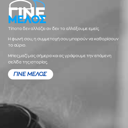
ΓΙΝΕ
ΜΕΛΟΣ
Τίποτα δεν αλλάζει αν δεν το αλλάξουμε εμείς.
Η φωνή σου, η συμμετοχή σου μπορούν να καθορίσουν
το αύριο.
Μπες μαζί μας σήμερα και ας γράψουμε την επόμενη
σελίδα της ιστορίας.
ΓΙΝΕ ΜΕΛΟΣ