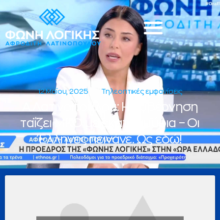
12 Μαΐου, 2025
Τηλεοπτικές εμφανίσεις
Α.Λατινοπούλου: Η κυβέρνηση
ταΐζει ΜΚΟ με εκατομμύρια – Οι
Έλληνες πεινάνε. Ως εδώ!