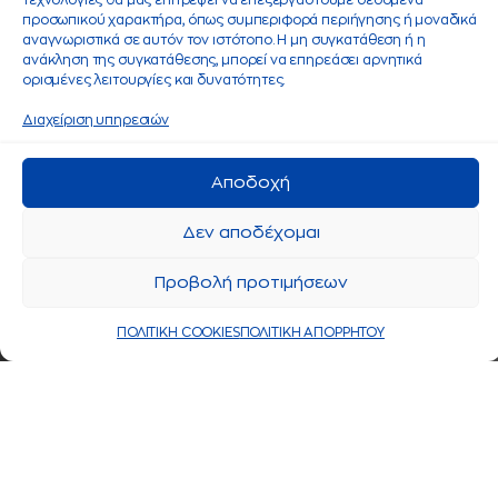
τεχνολογίες θα μας επιτρέψει να επεξεργαστούμε δεδομένα
προσωπικού χαρακτήρα, όπως συμπεριφορά περιήγησης ή μοναδικά
αναγνωριστικά σε αυτόν τον ιστότοπο. Η μη συγκατάθεση ή η
ανάκληση της συγκατάθεσης, μπορεί να επηρεάσει αρνητικά
ορισμένες λειτουργίες και δυνατότητες.
Διαχείριση υπηρεσιών
Αποδοχή
Δεν αποδέχομαι
Προβολή προτιμήσεων
ΠΟΛΙΤΙΚΗ COOKIES
ΠΟΛΙΤΙΚΗ ΑΠΟΡΡΗΤΟΥ