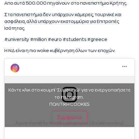
Απο αυτά 500.000 πηγαίνουν στο πανεπιστήμιο Κρήτης.
Στα πανεπιστήμια δεν υπάρχουν κάμερες, τουρνικέ και
ασφάλεια, αλλά υπάρχουν εκατομμύρια για Επιτροπές
Ισότητας.
#university #million #euro #students #greece
Η ΝΔ είναι η πιο woke κυβέρνηση όλων των εποχών.
Κάντε κλικ στο κουμπί 'Συμφωνώ' για να ενεργοποιήσετε
το Instagram.
ΠΟΛΙΤΙΚΗ COOKIES
Συμφωνώ
A post shared by Afroditi Latinopoulou (@a.latinopoulou)