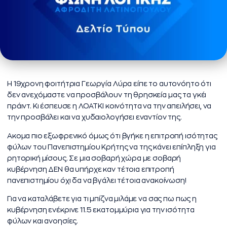
Η 19χρονη φοιτήτρια Γεωργία Λύρα είπε το αυτονόητο ότι
δεν ανεχόμαστε να προσβάλουν τη θρησκεία μας τα γκέι
πράιντ. Κι έσπευσε η ΛΟΑΤΚΙ κοινότητα να την απειλήσει, να
την προσβάλει και να χυδαιολογήσει εναντίον της.
Ακομα πιο εξωφρενικό όμως ότι βγήκε η επιτροπή ισότητας
φύλων του Πανεπιστημίου Κρήτης να της κάνει επίπληξη για
ρητορική μίσους. Σε μια σοβαρή χώρα με σοβαρή
κυβέρνηση ΔΕΝ θα υπήρχε καν τέτοια επιτροπή
πανεπιστημίου όχι δα να βγάλει τέτοια ανακοίνωση!
Για να καταλάβετε για τι μπίζνα μιλάμε να σας πω πως η
κυβέρνηση ενέκρινε 11.5 εκατομμύρια για την ισότητα
φύλων και ανοησίες.