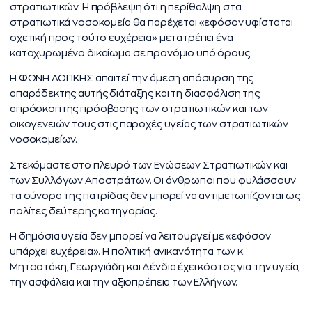
στρατιωτικών. Η πρόβλεψη ότι η περίθαλψη στα
στρατιωτικά νοσοκομεία θα παρέχεται «εφόσον υφίσταται
σχετική προς τούτο ευχέρεια» μετατρέπει ένα
κατοχυρωμένο δικαίωμα σε προνόμιο υπό όρους.
Η ΦΩΝΗ ΛΟΓΙΚΗΣ απαιτεί την άμεση απόσυρση της
απαράδεκτης αυτής διάταξης και τη διασφάλιση της
απρόσκοπτης πρόσβασης των στρατιωτικών και των
οικογενειών τους στις παροχές υγείας των στρατιωτικών
νοσοκομείων.
Στεκόμαστε στο πλευρό των Ενώσεων Στρατιωτικών και
των Συλλόγων Αποστράτων. Οι άνθρωποι που φυλάσσουν
τα σύνορα της πατρίδας δεν μπορεί να αντιμετωπίζονται ως
πολίτες δεύτερης κατηγορίας.
Η δημόσια υγεία δεν μπορεί να λειτουργεί με «εφόσον
υπάρχει ευχέρεια». Η πολιτική ανικανότητα των κ.
Μητσοτάκη, Γεωργιάδη και Δένδια έχει κόστος για την υγεία,
την ασφάλεια και την αξιοπρέπεια των Ελλήνων.