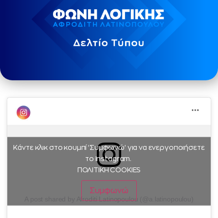
Κάντε κλικ στο κουμπί 'Συμφωνώ' για να ενεργοποιήσετε
το Instagram.
ΠΟΛΙΤΙΚΗ COOKIES
Συμφωνώ
A post shared by Afroditi Latinopoulou (@a.latinopoulou)