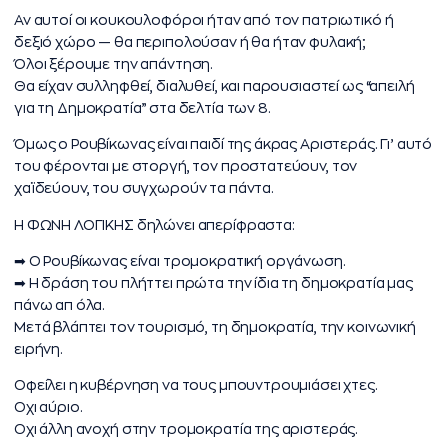
Αν αυτοί οι κουκουλοφόροι ήταν από τον πατριωτικό ή
δεξιό χώρο — θα περιπολούσαν ή θα ήταν φυλακή;
Όλοι ξέρουμε την απάντηση.
Θα είχαν συλληφθεί, διαλυθεί, και παρουσιαστεί ως “απειλή
για τη Δημοκρατία” στα δελτία των 8.
Όμως ο Ρουβίκωνας είναι παιδί της άκρας Αριστεράς. Γι’ αυτό
του φέρονται με στοργή, τον προστατεύουν, τον
χαϊδεύουν, του συγχωρούν τα πάντα.
Η ΦΩΝΗ ΛΟΓΙΚΗΣ δηλώνει απερίφραστα:
➡ Ο Ρουβίκωνας είναι τρομοκρατική οργάνωση.
➡ Η δράση του πλήττει πρώτα την ίδια τη δημοκρατία μας
πάνω απ όλα.
Μετά βλάπτει τον τουρισμό, τη δημοκρατία, την κοινωνική
ειρήνη.
Οφείλει η κυβέρνηση να τους μπουντρουμιάσει χτες.
Οχι αύριο.
Οχι άλλη ανοχή στην τρομοκρατία της αριστεράς.