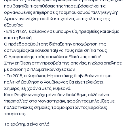
που βαφτίζει τις επιθέσεις της “παρεμβάσεις” και τις
οργανωμένες επιχειρήσεις τραμπουκισμού “αλληλεγγύη”.
Δρουν ανενόχλητοι εδώ και χρόνια, με τις πλάτες της
εξουσίας:
• Επί ΣΥΡΙΖΑ, εισέβαλαν σε υπουργεία, πρεσβείες και ακόμα
και στη Βουλή.
Ο πρόεδρος Βούτσης διέταξε την αποχώρηση της
αστυνομίας και κάλεσε ταξί να τους πάει σπίτια τους.
Ο Δραγασάκης τούς αποκάλεσε “δικά μας παιδιά”.
Στην επίθεση στην πρεσβεία της Ισπανίας, η χώρα απείλησε
με διακοπή διπλωματικών σχέσεων.
• Το 2018, ο Κυριάκος Μητσοτάκης διαβεβαίωνε ότι με
πολιτική βούληση ο Ρουβίκωνας θα είχε τελειώσει.
Σήμερα, έξι χρόνια μετά, κυβερνά.
Και ο Ρουβίκωνας όχι μόνο δεν διαλύθηκε, αλλά κάνει
“περιπολίες” στο Μοναστηράκι, φορώντας μπλούζες με
παλαιστινιακές σημαίες, τρομοκρατώντας Εβραίους
τουρίστες.
Το ερώτημα είναι απλό: