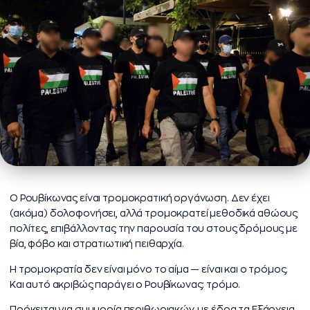
Ο Ρουβίκωνας είναι τρομοκρατική οργάνωση. Δεν έχει
(ακόμα) δολοφονήσει, αλλά τρομοκρατεί μεθοδικά αθώους
πολίτες, επιβάλλοντας την παρουσία του στους δρόμους με
βία, φόβο και στρατιωτική πειθαρχία.
Η τρομοκρατία δεν είναι μόνο το αίμα — είναι και ο τρόμος.
Και αυτό ακριβώς παράγει ο Ρουβίκωνας: τρόμο.
Πρόκειται για συμμορία περιθωριακών, με έδρα τα Εξάρχεια,