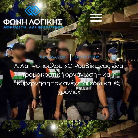
13 Ιουλίου, 2025
ΔΕΛΤΙΟ ΤΥΠΟΥ
Α. Λατινοπούλου: «Ο Ρουβίκωνας είναι
τρομοκρατική οργάνωση – και η
κυβέρνηση τον ανέχεται εδώ και έξι
χρόνια»