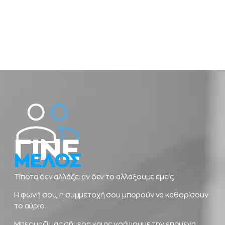
ΓΙΝΕ
ΜΕΛΟΣ
Τίποτα δεν αλλάζει αν δεν το αλλάξουμε εμείς.
Η φωνή σου, η συμμετοχή σου μπορούν να καθορίσουν
το αύριο.
Μπες μαζί μας σήμερα και ας γράψουμε την επόμενη