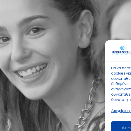
Για να παρ
cookies γι
συγκατάθεσ
δεδομένα 
αναγνωριστ
συγκατάθεσ
δυνατότητε
Διαχείριση
Απο