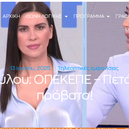
ΑΡΧΙΚΗ
ΦΩΝΗ ΛΟΓΙΚΗΣ
ΠΡΟΓΡΑΜΜΑ
ΓΡΑΦ
Ε
13 Ιουνίου, 2025
Τηλεοπτικές εμφανίσεις
ύλου: ΟΠΕΚΕΠΕ – Πετάε
πρόβατο!