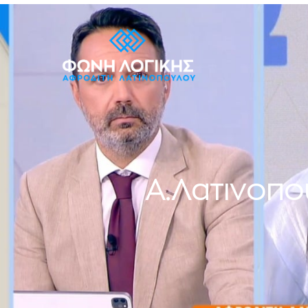
Α.Λατινοπο