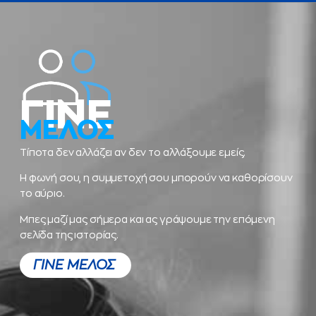
ΓΙΝΕ
ΜΕΛΟΣ
Τίποτα δεν αλλάζει αν δεν το αλλάξουμε εμείς.
Η φωνή σου, η συμμετοχή σου μπορούν να καθορίσουν
το αύριο.
Μπες μαζί μας σήμερα και ας γράψουμε την επόμενη
σελίδα της ιστορίας.
ΓΙΝΕ ΜΕΛΟΣ