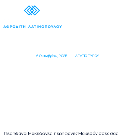
6 Οκτωβρίου, 2025
ΔΕΛΤΙΟ ΤΥΠΟΥ
Α. Λατινοπούλου: «Περήφανοι
Μακεδόνες, περήφανες Μακεδόνισσες
σας ευχαριστώ πολύ γι αυτή τη
μοναδική συγκέντρωση, ειλικρινά
τόσος πολύς κόσμος με συγκίνησε»
Περήφανοι Μακεδόνες, περήφανες Μακεδόνισσες σας