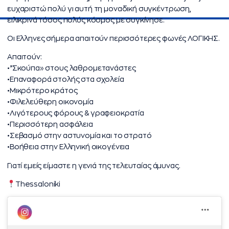
ευχαριστώ πολύ γι αυτή τη μοναδική συγκέντρωση,
ειλικρινά τόσος πολύς κόσμος με συγκίνησε.
Οι Ελληνες σήμερα απαιτούν περισσότερες φωνές ΛΟΓΙΚΗΣ.
Απαιτούν:
•”Σκούπα» στους λαθρομετανάστες
•Επαναφορά στολής στα σχολεία
•Μικρότερο κράτος
•Φιλελεύθερη οικονομία
•Λιγότερους φόρους & γραφειοκρατία
•Περισσότερη ασφάλεια
•Σεβασμό στην αστυνομία και το στρατό
•Βοήθεια στην Ελληνική οικογένεια
Γιατί εμείς είμαστε η γενιά της τελευταίας άμυνας.
Thessaloniki