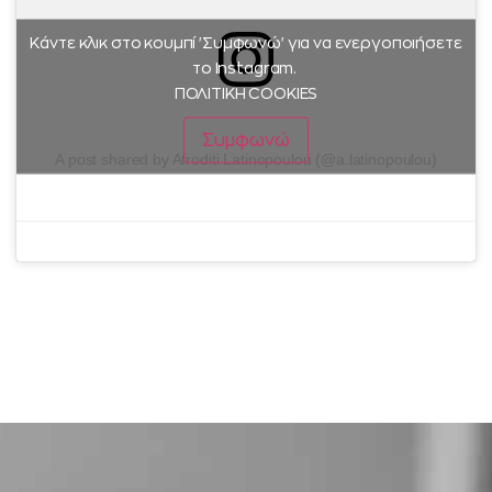
Κάντε κλικ στο κουμπί 'Συμφωνώ' για να ενεργοποιήσετε
το Instagram.
ΠΟΛΙΤΙΚΗ COOKIES
Συμφωνώ
A post shared by Afroditi Latinopoulou (@a.latinopoulou)