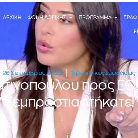
ΑΡΧΙΚΗ
ΦΩΝΗ ΛΟΓΙΚΗΣ
ΠΡΟΓΡΑΜΜΑ
ΓΡΑΦ
Ε
26 Σεπτεμβρίου, 2025
Τηλεοπτικές εμφανίσεις
Λατινοπούλου προς ΕΘ
“Ξεμπροστιαστήκατε!