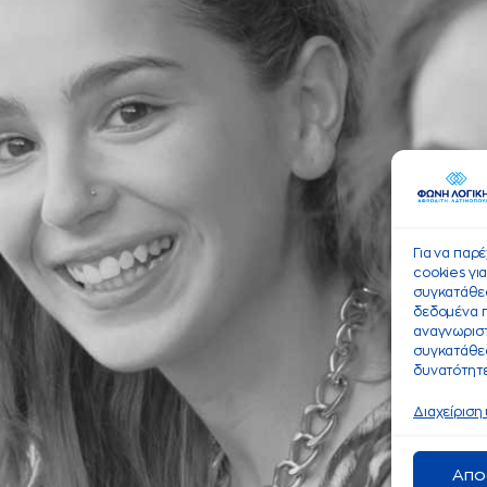
Για να παρ
cookies γι
συγκατάθεσ
δεδομένα 
αναγνωριστ
συγκατάθεσ
δυνατότητε
Διαχείριση
Απο