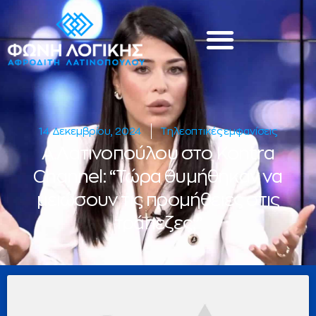
14 Δεκεμβρίου, 2024
Τηλεοπτικές εμφανίσεις
Α.Λατινοπούλου στο Kontra
Channel: “Τώρα θυμήθηκαν να
μειώσουν τις προμήθειες στις
τράπεζες;”