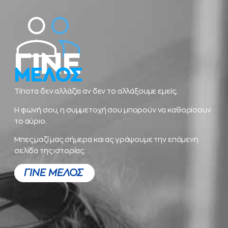
ΓΙΝΕ
ΜΕΛΟΣ
Τίποτα δεν αλλάζει αν δεν το αλλάξουμε εμείς.
Η φωνή σου, η συμμετοχή σου μπορούν να καθορίσουν
το αύριο.
Μπες μαζί μας σήμερα και ας γράψουμε την επόμενη
σελίδα της ιστορίας.
ΓΙΝΕ ΜΕΛΟΣ