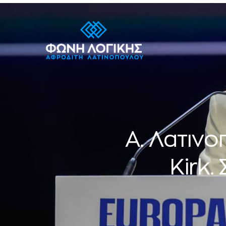
Α. Λατινο
Kirk.