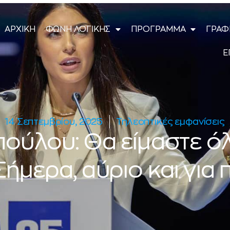
ΑΡΧΙΚΗ
ΦΩΝΗ ΛΟΓΙΚΗΣ
ΠΡΟΓΡΑΜΜΑ
ΓΡΑΦ
Ε
14 Σεπτεμβρίου, 2025
Τηλεοπτικές εμφανίσεις
πούλου: Θα είμαστε όλ
 Σήμερα, αύριο και για 