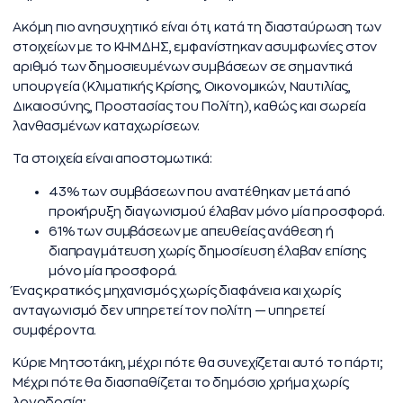
Ακόμη πιο ανησυχητικό είναι ότι, κατά τη διασταύρωση των
στοιχείων με το ΚΗΜΔΗΣ, εμφανίστηκαν ασυμφωνίες στον
αριθμό των δημοσιευμένων συμβάσεων σε σημαντικά
υπουργεία (Κλιματικής Κρίσης, Οικονομικών, Ναυτιλίας,
Δικαιοσύνης, Προστασίας του Πολίτη), καθώς και σωρεία
λανθασμένων καταχωρίσεων.
Τα στοιχεία είναι αποστομωτικά:
43% των συμβάσεων που ανατέθηκαν μετά από
προκήρυξη διαγωνισμού έλαβαν μόνο μία προσφορά.
61% των συμβάσεων με απευθείας ανάθεση ή
διαπραγμάτευση χωρίς δημοσίευση έλαβαν επίσης
μόνο μία προσφορά.
Ένας κρατικός μηχανισμός χωρίς διαφάνεια και χωρίς
ανταγωνισμό δεν υπηρετεί τον πολίτη — υπηρετεί
συμφέροντα.
Κύριε Μητσοτάκη, μέχρι πότε θα συνεχίζεται αυτό το πάρτι;
Μέχρι πότε θα διασπαθίζεται το δημόσιο χρήμα χωρίς
λογοδοσία;