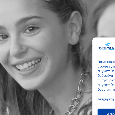
Για να παρ
cookies γι
συγκατάθεσ
δεδομένα 
αναγνωριστ
συγκατάθεσ
δυνατότητε
Διαχείριση
Απο