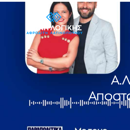
Α.Λ
Αποστο