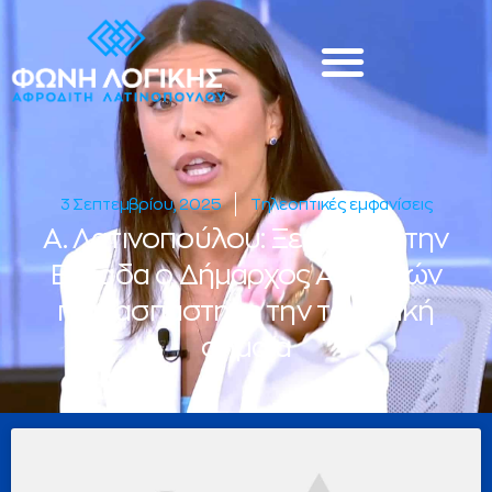
3 Σεπτεμβρίου, 2025
Τηλεοπτικές εμφανίσεις
Α. Λατινοπούλου: Ξεφτιλίζει την
Ελλάδα ο Δήμαρχος Αρριανών
που ασπάστηκε την τουρκική
σημαία