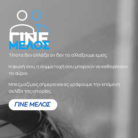
ΓΙΝΕ
ΜΕΛΟΣ
Τίποτα δεν αλλάζει αν δεν το αλλάξουμε εμείς.
Η φωνή σου, η συμμετοχή σου μπορούν να καθορίσουν
το αύριο.
Μπες μαζί μας σήμερα και ας γράψουμε την επόμενη
σελίδα της ιστορίας.
ΓΙΝΕ ΜΕΛΟΣ