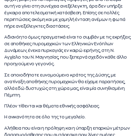
αυτή να γίνει στη συνέχεια ανεξέλεγκτη, άρα δεν υπήρξε
έγκαιρα αποτελεσματική κατάσβεση. Επίσης σε πολλές
περιπτώσεις ακόμη και με χαμηλή ένταση ανέμων η φωτιά
πήρε ανεξέλεγκτες διαστάσεις.
Αδιανόητο όμως πραγματικά είναι το συμβάν με τις εκρήξεις
σε αποθήκες πυρομαχικών των Ελληνικών Ενόπλων
Δυνάμεων, ένεκα πυρκαγιάς εν καιρώ ειρήνης, στη Ν.
Αγχίαλο του Ν. Μαγνησίας, που ξεπερνά σχεδόν κάθε άλλο
προηγούμενο γεγονός.
Σε οποιοδήποτε ευνομούμενο κράτος της Δύσης, με
ανατίναξη αποθήκης πυρομαχικών θα είχαμε παραιτήσεις,
αλλά εδώ δυστυχώς στη χώρα μας, είναι μία συνηθισμένη
Πέμπτη.
Πλέον τίθενται και θέματα εθνικής ασφάλειας.
Η ανικανότητα σε όλο της το μεγαλείο.
Αλήθεια που είναι η πρόληψη και η ύπαρξη επαρκών μέτρων
δασοπυρόσβεσης που αυτάρεσκα πριν λίγες ημέρες