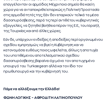
επαγγέλονταν οι αρμόδιοι; Μέχρι ποιο σημείο θα καεί η
χώρα για να ανταποκριθεί επαρκώς η Πολιτική Προστασία
στις αρμοδιότητές της; Εάν δεν επαρκούν τελικά τα μέσα
δασοπυρόσβεσης, παρά τις περί αντιθέτου κυβερνητικές
εξαγγελίες, να ζητηθεί βοήθεια πέραν της Ε.Ε., του Ισραήλ,
της Τουρκίας και από άλλες χώρες.
Εάν δε, υπάρχουν ενδείξεις ή αποδείξεις περί οργανωμένου
σχεδίου εμπρησμών, να βγεί η Κυβέρνηση και να
κατονομάσει ευθέως ποιος ωφελείται, άλλως η αποτυχία
του υποτιθέμενου αποτελεσματικού σχεδίου
δασοπυρόσβεσης βαραίνει όχι μόνο τον αποτυχημένο
υπουργό του Turkaegean αλλά και τον ίδιο τον
πρωθυπουργό και την κυβέρνησή του.
Πάμε να αλλάξουμε την Ελλάδα!
ΦΩΝΗ ΛΟΓΙΚΗΣ – ΑΦΡΟΔΙΤΗ ΛΑΤΙΝΟΠΟΥΛΟΥ