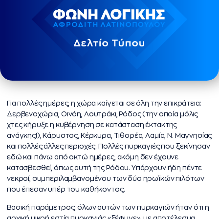
Για πολλές ημέρες, η χώρα καίγεται σε όλη την επικράτεια:
Δερβενοχώρια, Οινόη, Λουτράκι, Ρόδος (την οποία μόλις
χτες κήρυξε η κυβέρνηση σε κατάσταση έκτακτης
ανάγκης!), Κάρυστος, Κέρκυρα, Τιθορέα, Λαμία, Ν. Μαγνησίας
και πολλές άλλες περιοχές. Πολλές πυρκαγιές που ξεκίνησαν
εδώ και πάνω από οκτώ ημέρες, ακόμη δεν έχουνε
κατασβεσθεί, όπως αυτή της Ρόδου. Υπάρχουν ήδη πέντε
νεκροί, συμπεριλαμβανομένου των δύο ηρωϊκών πιλότων
που έπεσαν υπέρ του καθήκοντος.
Βασική παράμετρος, όλων αυτών των πυρκαγιών ήταν ότι η
αρχική μικρή εστία πυρκαγιάς «ξέφυγε», με αποτέλεσμα