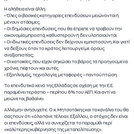
Η αλήθεια είναι άλλη:
• Όλες οι βασικές κατηγορίες επενδύσεων μειώνονται ή
μένουν στάσιμες.
• Οι δημόσιες επενδύσεις, που θα έπρεπε να τραβούν την
οικονομία μπροστά, καθυστερούν ή δεν υλοποιούνται.
• Οι ιδιωτικές επενδύσεις δεν δείχνουν εμπιστοσύνη. Και γιατί
να δείξουν, όταν το κράτος λειτουργεί με όρους
αναξιοπιστίας;
• Οι κατοικίες, που είχαν σηκώσει το βάρος τα προηγούμενα
χρόνια, πέφτουν και αυτές.
• Εξοπλισμός, τεχνολογία, μεταφορές – παντού πτώση.
Το επενδυτικό κενό της Ελλάδας σε σχέση με την Ε.Ε.
παραμένει τεράστιο – περίπου 6% του ΑΕΠ. Και αντί να
μειώνεται, βαθαίνει.
Αλλά μην ανησυχείτε. Ο κ. Μητσοτάκης και τα κανάλια του θα
σας πουν ότι «όλα πάνε τέλεια». Εξάλλου, ο στόχος δεν είναι
οι επενδύσεις, αλλά να συνεχίζεται το παραμύθι περί
«καλύτερης κυβέρνησης της μεταπολίτευσης».