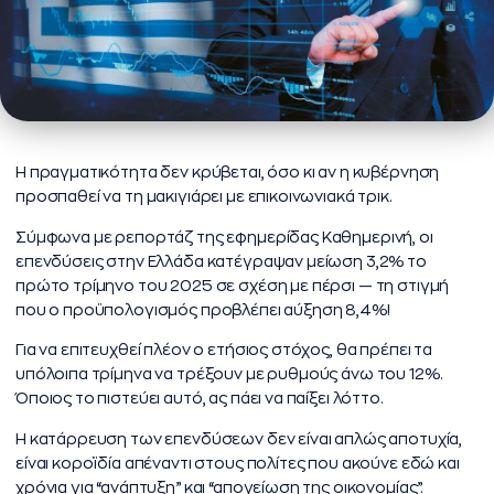
Η πραγματικότητα δεν κρύβεται, όσο κι αν η κυβέρνηση
προσπαθεί να τη μακιγιάρει με επικοινωνιακά τρικ.
Σύμφωνα με ρεπορτάζ της εφημερίδας Καθημερινή, οι
επενδύσεις στην Ελλάδα κατέγραψαν μείωση 3,2% το
πρώτο τρίμηνο του 2025 σε σχέση με πέρσι — τη στιγμή
που ο προϋπολογισμός προβλέπει αύξηση 8,4%!
Για να επιτευχθεί πλέον ο ετήσιος στόχος, θα πρέπει τα
υπόλοιπα τρίμηνα να τρέξουν με ρυθμούς άνω του 12%.
Όποιος το πιστεύει αυτό, ας πάει να παίξει λόττο.
Η κατάρρευση των επενδύσεων δεν είναι απλώς αποτυχία,
είναι κοροϊδία απέναντι στους πολίτες που ακούνε εδώ και
χρόνια για “ανάπτυξη” και “απογείωση της οικονομίας”.