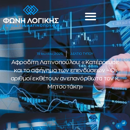
19 Ιουνίου, 2025
ΔΕΛΤΙΟ ΤΥΠΟΥ
Αφροδίτη Λατινοπούλου: «Κατέρρευσε
και το αφήγημα των επενδύσεων – Οι
αριθμοί εκθέτουν ανεπανόρθωτα τον κ.
Μητσοτάκη»