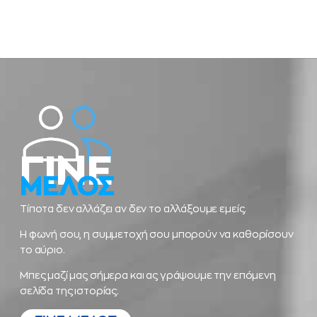
ΓΙΝΕ
ΜΕΛΟΣ
Τίποτα δεν αλλάζει αν δεν το αλλάξουμε εμείς.
Η φωνή σου, η συμμετοχή σου μπορούν να καθορίσουν
το αύριο.
Μπες μαζί μας σήμερα και ας γράψουμε την επόμενη
σελίδα της ιστορίας.