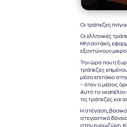
Οι τράπεζες πνίγο
Οι ελληνικές τράπ
Μητσοτάκη, εφαρμό
εξοντώνουν μικρο
Την ώρα που η Ευρω
τράπεζες επιμένου
μέσο επιτόκιο στη
– όταν ο μέσος όρο
Αυτό το «καπέλο» 
τις τράπεζες και 
Η στέγαση, βασικό 
στεγαστικά δάνεια
στην ευρωζώνη. Κι