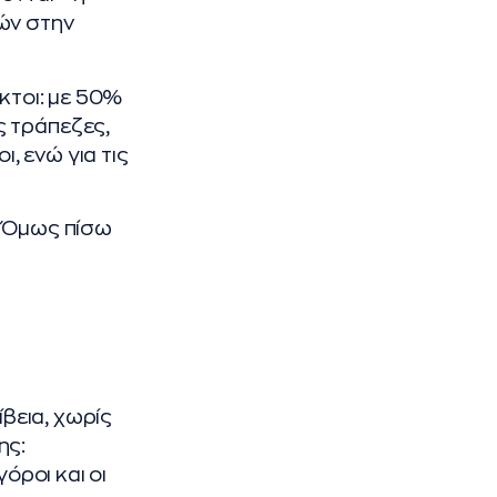
ών στην
κτοι: με 50%
ς τράπεζες,
ι, ενώ για τις
. Όμως πίσω
ίβεια, χωρίς
ης:
όροι και οι