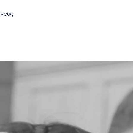
ίγους.