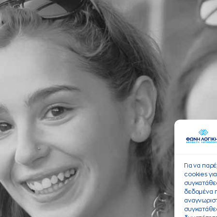
Για να παρ
cookies γι
συγκατάθεσ
δεδομένα 
αναγνωριστ
συγκατάθεσ