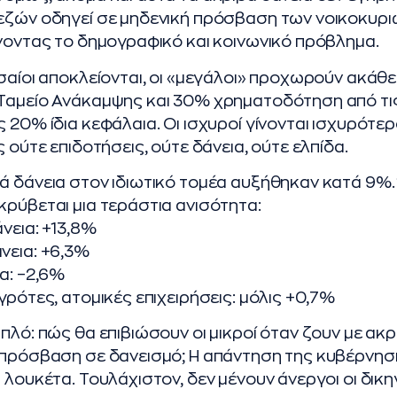
πεζών οδηγεί σε μηδενική πρόσβαση των νοικοκυρι
ώνοντας το δημογραφικό και κοινωνικό πρόβλημα.
εσαίοι αποκλείονται, οι «μεγάλοι» προχωρούν ακάθε
 Ταμείο Ανάκαμψης και 30% χρηματοδότηση από τι
 20% ίδια κεφάλαια. Οι ισχυροί γίνονται ισχυρότερο
ς ούτε επιδοτήσεις, ούτε δάνεια, ούτε ελπίδα.
ά δάνεια στον ιδιωτικό τομέα αυξήθηκαν κατά 9%
κρύβεται μια τεράστια ανισότητα:
άνεια: +13,8%
νεια: +6,3%
α: –2,6%
γρότες, ατομικές επιχειρήσεις: μόλις +0,7%
πλό: πώς θα επιβιώσουν οι μικροί όταν ζουν με ακρ
 πρόσβαση σε δανεισμό; Η απάντηση της κυβέρνησ
 λουκέτα. Τουλάχιστον, δεν μένουν άνεργοι οι δικηγ