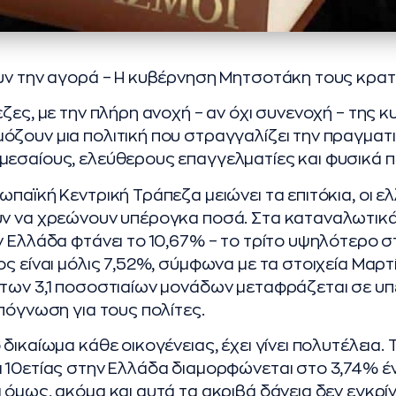
υν την αγορά – Η κυβέρνηση Μητσοτάκη τους κρατά
εζες, με την πλήρη ανοχή – αν όχι συνενοχή – της 
ζουν μια πολιτική που στραγγαλίζει την πραγματι
μεσαίους, ελεύθερους επαγγελματίες και φυσικά 
παϊκή Κεντρική Τράπεζα μειώνει τα επιτόκια, οι ε
ν να χρεώνουν υπέρογκα ποσά. Στα καταναλωτικά 
ν Ελλάδα φτάνει το 10,67% – το τρίτο υψηλότερο
ς είναι μόλις 7,52%, σύμφωνα με τα στοιχεία Μαρτ
των 3,1 ποσοστιαίων μονάδων μεταφράζεται σε υπ
απόγνωση για τους πολίτες.
δικαίωμα κάθε οικογένειας, έχει γίνει πολυτέλεια. Τ
 10ετίας στην Ελλάδα διαμορφώνεται στο 3,74% έν
 όμως, ακόμα και αυτά τα ακριβά δάνεια δεν εγκρίν