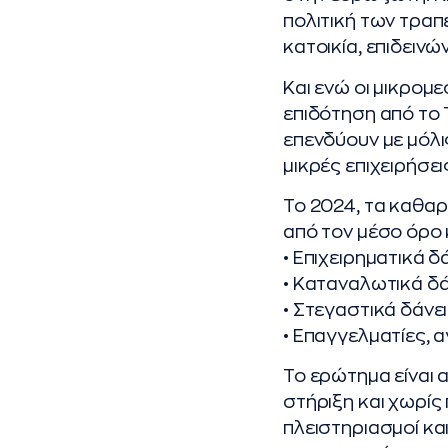
πολιτική των τρα
κατοικία, επιδειν
Και ενώ οι μικρομ
επιδότηση από το
επενδύουν με μόλις
μικρές επιχειρήσει
Το 2024, τα καθαρ
από τον μέσο όρο 
• Επιχειρηματικά δ
• Καταναλωτικά δά
• Στεγαστικά δάνει
• Επαγγελματίες, α
Το ερώτημα είναι α
στήριξη και χωρίς
πλειστηριασμοί και