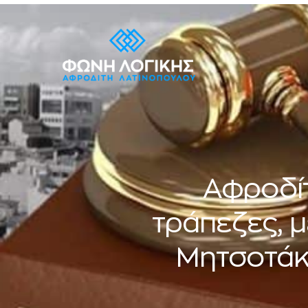
Αφροδίτ
τράπεζες, 
Μητσοτάκη