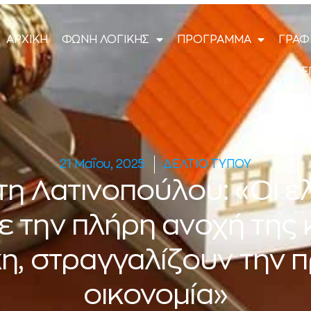
ΑΡΧΙΚΗ
ΦΩΝΗ ΛΟΓΙΚΗΣ
ΠΡΟΓΡΑΜΜΑ
ΓΡΑΦ
Ε
21 Μαΐου, 2025
ΔΕΛΤΙΟ ΤΥΠΟΥ
η Λατινοπούλου: «Οι ε
με την πλήρη ανοχή της
, στραγγαλίζουν την 
οικονομία»