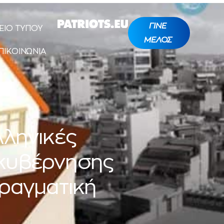
ΓΙΝΕ
ΕΙΟ ΤΥΠΟΥ
ΜΕΛΟΣ
ΠΙΚΟΙΝΩΝΙΑ
λληνικές
 κυβέρνησης
πραγματική