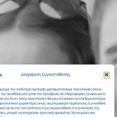
Διαχείριση Συγκατάθεσης
έχουμε την καλύτερη εμπειρία, χρησιμοποιούμε τεχνολογίες όπως
α την αποθήκευση ή/και την πρόσβαση σε πληροφορίες συσκευών. Η
η για τις εν λόγω τεχνολογίες θα μας επιτρέψει να επεξεργαστούμε
προσωπικού χαρακτήρα, όπως συμπεριφορά περιήγησης ή μοναδικά
ικά σε αυτόν τον ιστότοπο. Η μη συγκατάθεση ή η ανάκληση της
ης, μπορεί να επηρεάσει αρνητικά ορισμένες λειτουργίες και