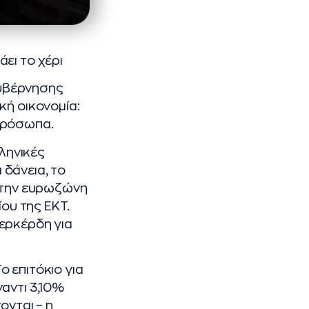
ει το χέρι
κυβέρνησης
κή οικονομία:
πρόσωπα.
λληνικές
δάνεια, το
 στην ευρωζώνη
ίου της ΕΚΤ.
ερκέρδη για
ο επιτόκιο για
αντι 3,10%
ονται – η