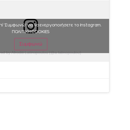
πί 'Συμφωνώ' για να ενεργοποιήσετε το Instagram.
ΠΟΛΙΤΙΚΗ COOKIES
Συμφωνώ
red by Afroditi Latinopoulou (@a.latinopoulou)