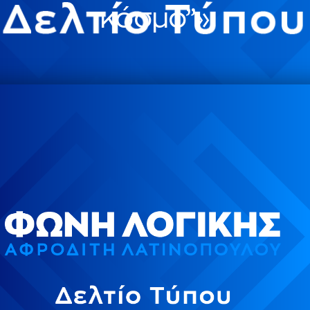
κόσμο”»