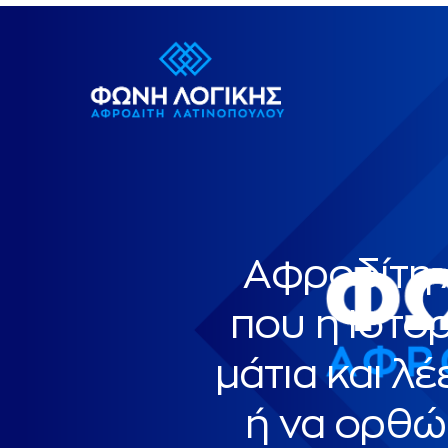
Αφροδίτη 
που η Ιστορ
μάτια και λ
ή να ορθώ