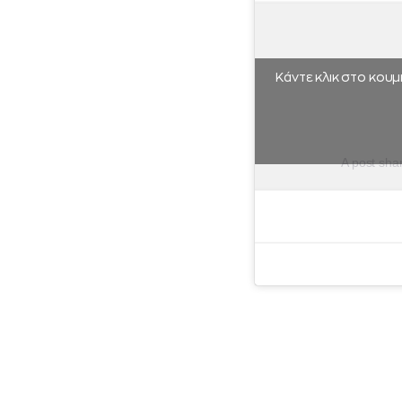
Κάντε κλικ στο κουμ
A post sha