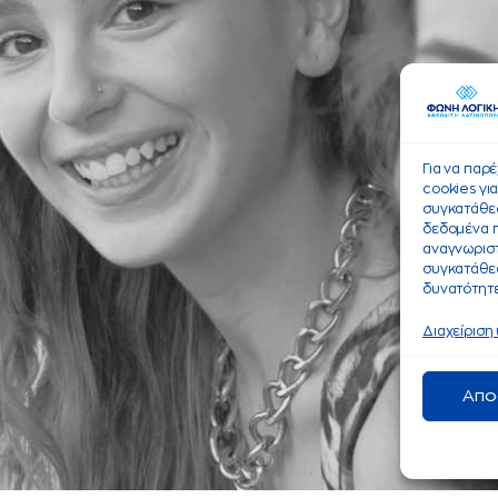
Για να παρ
cookies γι
συγκατάθεσ
δεδομένα 
αναγνωριστ
συγκατάθεσ
δυνατότητε
Διαχείριση
Απο