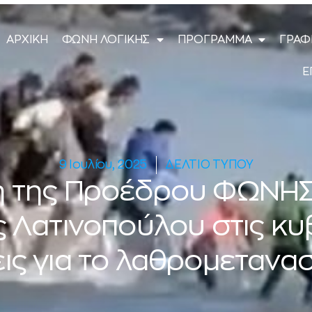
ΑΡΧΙΚΗ
ΦΩΝΗ ΛΟΓΙΚΗΣ
ΠΡΟΓΡΑΜΜΑ
ΓΡΑΦ
Ε
9 Ιουλίου, 2025
ΔΕΛΤΙΟ ΤΥΠΟΥ
η της Προέδρου ΦΩΝΗΣ
 Λατινοπούλου στις κυ
ις για το λαθρομετανασ