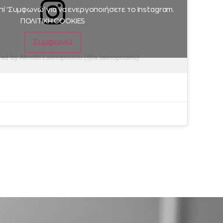
πί 'Συμφωνώ' για να ενεργοποιήσετε το Instagram.
ΠΟΛΙΤΙΚΗ COOKIES
Συμφωνώ
red by Afroditi Latinopoulou (@a.latinopoulou)