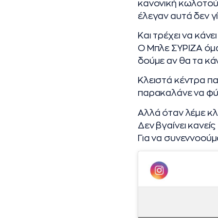
κανονική κωλοτού
έλεγαν αυτά δεν γί
Και τρέχει να κάν
Ο Μπλε ΣΥΡΙΖΑ όμω
δούμε αν θα τα κά
Κλειστά κέντρα πα
παρακαλάνε να φύγ
Αλλά όταν λέμε κλ
Δεν βγαίνει κανείς
Για να συνεννοούμ