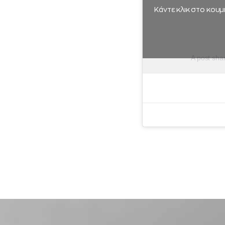
Κάντε κλικ στο κουμ
A post sha