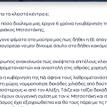
αι τα κλειστά κέντρα ε;
όσο δούλεμα μας έριχνε 6 χρόνια η κυβέρνηση τη
ριάκος Μητσοτάκης;
γανε ψέματα στα μούτρα μας πως δήθεν η ΕΕ απαγ
παγορεύει να μην δίνουμε άσυλο στα δήθεν κακόμ
νθρωπος ανακοίνωσε πως σκέφτεται επιτέλους κλε
ρομεταναστών και αναστολή στις αθρόες χορηγή
νια η κυβέρνηση της ΝΔ άφηνε τους λαθρομετανάσ
τη χώρα, νομιμοποίησε δεκάδες χιλιάδες από δαύτ
σότερους κι από τον Αλέξη. Tάιζε και ταΐζει δεκ
έχουν συγγενική σχέση με τον κ. Μητσοτάκη και 
μος έχει εξαγριωθεί πια και θα τους πάρει με τις 