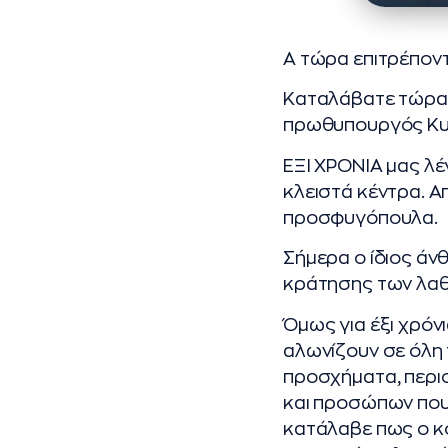
Α τώρα επιτρέποντ
Καταλάβατε τώρα π
πρωθυπουργός Κυ
ΕΞΙ ΧΡΟΝΙΑ μας λέ
κλειστά κέντρα. Α
προσφυγόπουλα.
Σήμερα ο ίδιος ά
κράτησης των λαθ
Όμως για έξι χρό
αλωνίζουν σε όλη 
προσχήματα, περισ
και προσώπων που 
κατάλαβε πως ο κόσ