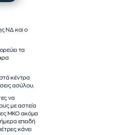
ς ΝΔ και ο
ορεύει τα
οιρα
ιστά κέντρα
σεις ασύλου.
τες να
ους με αστεία
άδες ΜΚΟ ακόμα
σήμερα επειδή
πέτρες κάνει