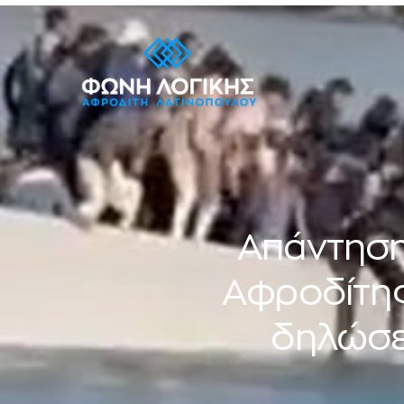
Απάντησ
Αφροδίτης
δηλώσε