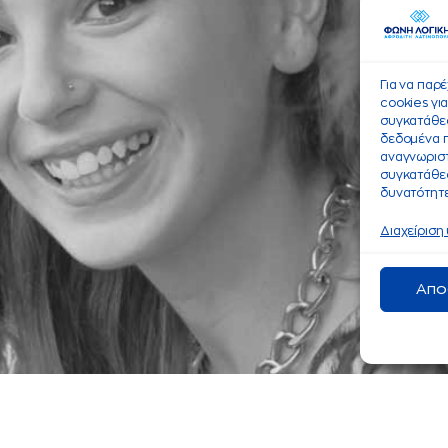
Για να παρ
cookies γι
συγκατάθεσ
δεδομένα 
αναγνωριστ
συγκατάθεσ
δυνατότητε
Διαχείριση
Απο