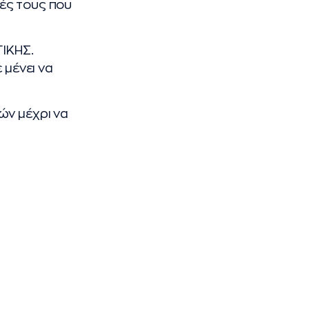
ές τους που
ΓΙΚΗΣ.
 μένει να
ών μέχρι να