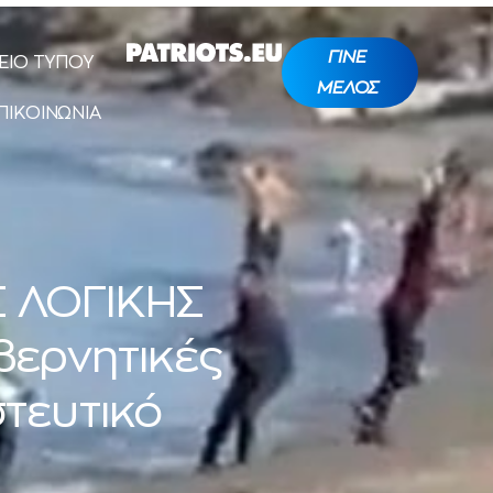
ΓΙΝΕ
ΕΙΟ ΤΥΠΟΥ
ΜΕΛΟΣ
ΠΙΚΟΙΝΩΝΙΑ
 ΛΟΓΙΚΗΣ
βερνητικές
τευτικό