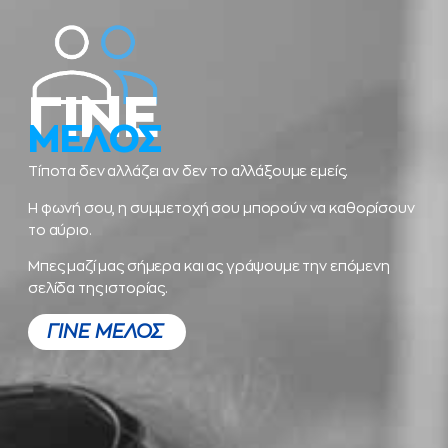
ΓΙΝΕ
ΜΕΛΟΣ
Τίποτα δεν αλλάζει αν δεν το αλλάξουμε εμείς.
Η φωνή σου, η συμμετοχή σου μπορούν να καθορίσουν
το αύριο.
Μπες μαζί μας σήμερα και ας γράψουμε την επόμενη
σελίδα της ιστορίας.
ΓΙΝΕ ΜΕΛΟΣ