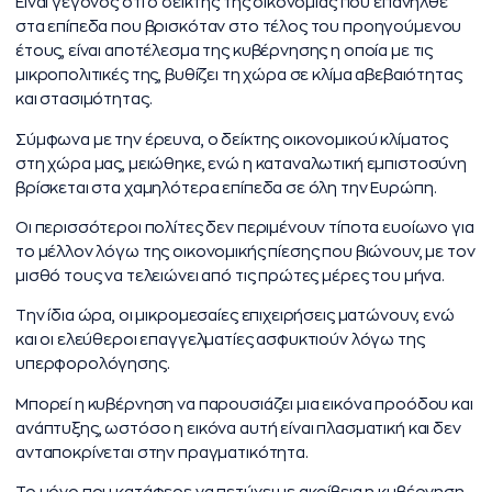
Είναι γεγονός ότι ο δείκτης της οικονομίας που επανήλθε
στα επίπεδα που βρισκόταν στο τέλος του προηγούμενου
έτους, είναι αποτέλεσμα της κυβέρνησης η οποία με τις
μικροπολιτικές της, βυθίζει τη χώρα σε κλίμα αβεβαιότητας
και στασιμότητας.
Σύμφωνα με την έρευνα, ο δείκτης οικονομικού κλίματος
στη χώρα μας, μειώθηκε, ενώ η καταναλωτική εμπιστοσύνη
βρίσκεται στα χαμηλότερα επίπεδα σε όλη την Ευρώπη.
Οι περισσότεροι πολίτες δεν περιμένουν τίποτα ευοίωνο για
το μέλλον λόγω της οικονομικής πίεσης που βιώνουν, με τον
μισθό τους να τελειώνει από τις πρώτες μέρες του μήνα.
Την ίδια ώρα, οι μικρομεσαίες επιχειρήσεις ματώνουν, ενώ
και οι ελεύθεροι επαγγελματίες ασφυκτιούν λόγω της
υπερφορολόγησης.
Μπορεί η κυβέρνηση να παρουσιάζει μια εικόνα προόδου και
ανάπτυξης, ωστόσο η εικόνα αυτή είναι πλασματική και δεν
ανταποκρίνεται στην πραγματικότητα.