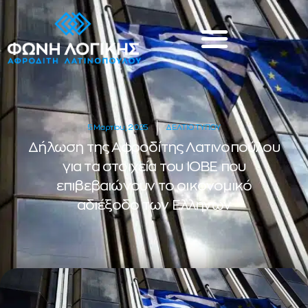
5 Μαρτίου, 2025
ΔΕΛΤΙΟ ΤΥΠΟΥ
Δήλωση της Αφροδίτης Λατινοπούλου
για τα στοιχεία του ΙΟΒΕ που
επιβεβαιώνουν το οικονομικό
αδιέξοδο των Ελλήνων