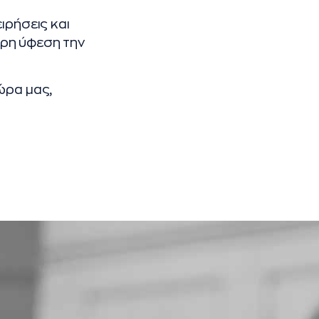
ιρήσεις και
τερη ύφεση την
ώρα μας,