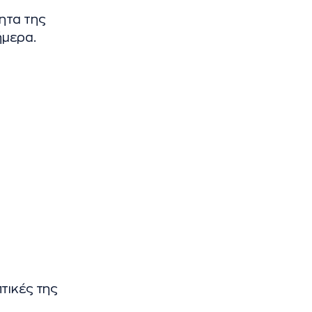
ητα της
ήμερα.
τικές της