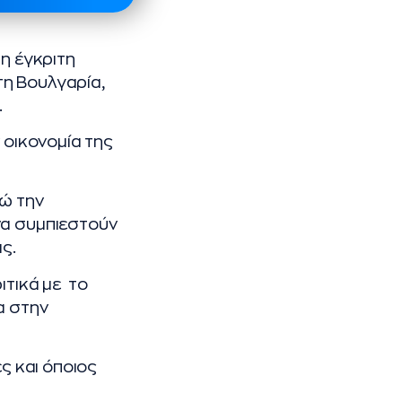
 η έγκριτη
τη Βουλγαρία,
.
 οικονομία της
νώ την
να συμπιεστούν
ς.
ιτικά με το
α στην
ς και όποιος