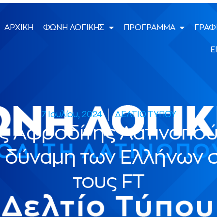
ΑΡΧΙΚΗ
ΦΩΝΗ ΛΟΓΙΚΗΣ
ΠΡΟΓΡΑΜΜΑ
ΓΡΑΦ
Ε
7 Ιουλίου, 2024
ΔΕΛΤΙΟ ΤΥΠΟΥ
 Αφροδίτης Λατινοπού
ή δύναμη των Ελλήνων 
τους FT