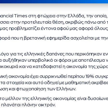
ancial Times στη φτώχεια στην Ελλάδα, την οποία,
σσει στην προτελευταία θέση, ακριβώς πάνω από 
υ μας προβληματίζει έντονα αφού μας αφορά όλους
 φορά που η βρετανική εφημερίδα ασχολείται με την
γο για τις ελληνικές δαπάνες που περικόπηκαν ε
α αυξήθηκαν υπερβολικά οι φόροι με αποτέλεσμα 
οικοκυριά και να κατεδαφιστεί η οικονομία της χώρα
ική οικονομία έχει συρρικνωθεί περίπου 19% συγκρ
α στοιχεία και αυτό οδηγεί με μαθηματική ακρίβει
ωση και φτωχοποίηση των Ελλήνων.
το μέλλον της ελληνικής οικονομίας είναι δυσοίωνε
ό πλανάται πλάνην οικτράν.