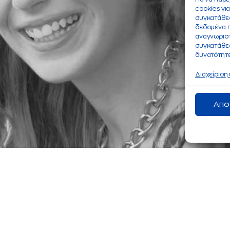
cookies γι
συγκατάθεσ
δεδομένα 
αναγνωριστ
συγκατάθεσ
δυνατότητε
Διαχείριση
Απο