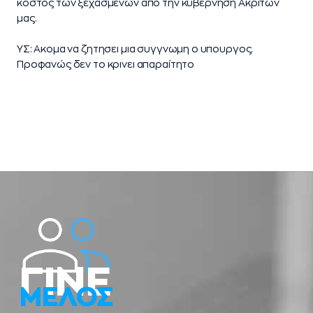
κόστος των ξεχασμένων από την κυβέρνηση Aκριτών
μας.
ΥΣ: Ακομα να ζητησει μια συγγνωμη ο υπουργος.
Προφανώς δεν το κρινει απαραίτητο
ΓΙΝΕ
ΜΕΛΟΣ