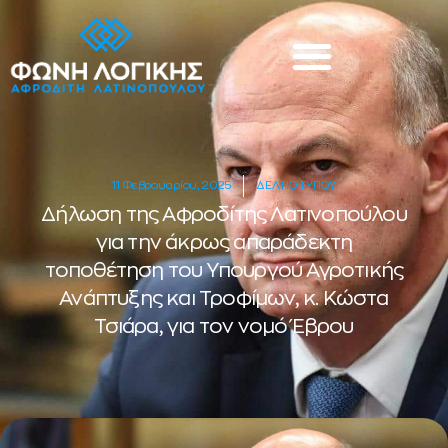
11 Φεβρουαρίου, 2025
ΔΕΛΤΙΟ ΤΥΠΟΥ
Δήλωση της Αφροδίτης Λατινοπούλου
για την άκρως απαράδεκτη
τοποθέτηση του Υπουργού Αγροτικής
Ανάπτυξης και Τροφίμων, κ. Κώστα
Τσιάρα, για τον νομό Έβρου