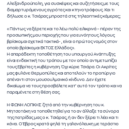
Αλεξανδρούπολη, για συσκέψεις και συζητήσεις με τους
διαμαρτυρόμενους αγρότες και κτηνοτρόφους. Και τι
δήλωσε ο κ. Τσιάρας μπροστά στις τηλεοπτικές κάμερες;
«Πάντως να ξέρετε και το λέω πολύ ειλικρινά – πέραν της
προσωπικής μου περιοχής που για ευνόητους λόγους
βρίσκομαι σχετικά τακτικά- , είναι ο πρώτος νομός στον
οποίο βρίσκομαι ΕΚΤΟΣ Ελλάδος».
Η απαράδεκτη τοποθέτηση του υπουργού Ανάπτυξης
είναι ενδεικτική του τρόπου με τον οποίο αντιμετωπίζει
τους Εβρίτες η κυβέρνηση. Όχι κύριε Τσιάρα. Οι Ακρίτες
μας φυλάνε Θερμοπύλες και αποτελούν το προπύργιο
απέναντι στον μουσουλμανικό κίνδυνο. Δεν έχετε
δικαίωμα να τους προσβάλετε κατ’ αυτό τον τρόπο και να
παραμένετε στη θέση σας.
Η ΦΩΝΗ ΛΟΓΙΚΗΣ ζητά από την κυβέρνηση του κ.
Μητσοτάκη να τοποθετηθεί για το αν άλλαξε τα σύνορα
της πατρίδας μας ο κ. Τσιάρας, ή αν δεν ξέρει τι λέει και τι
κάνει. Ο Έβρος κρατά ψηλά τη γαλανόλευκη με τεράστιο