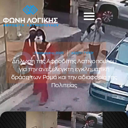
7 Ιανουαρίου, 2025
ΔΕΛΤΙΟ ΤΥΠΟΥ
Δήλωση της Αφροδίτης Λατινοπούλου
για την ανεξέλεγκτη εγκληματική
δράση των Ρομά και την αδιαφορία της
Πολιτείας