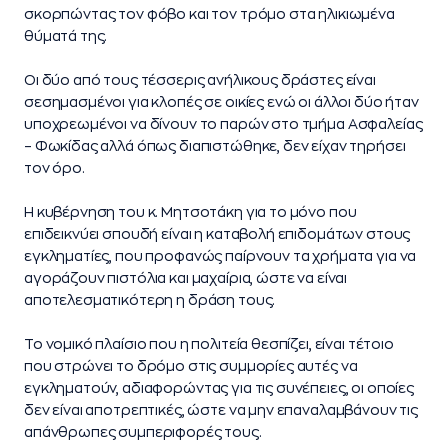
σκορπώντας τον φόβο και τον τρόμο στα ηλικιωμένα
θύματά της.
Οι δύο από τους τέσσερις ανήλικους δράστες είναι
σεσημασμένοι για κλοπές σε οικίες ενώ οι άλλοι δύο ήταν
υποχρεωμένοι να δίνουν το παρών στο τμήμα Ασφαλείας
– Φωκίδας αλλά όπως διαπιστώθηκε, δεν είχαν τηρήσει
τον όρο.
Η κυβέρνηση του κ. Μητσοτάκη για το μόνο που
επιδεικνύει σπουδή είναι η καταβολή επιδομάτων στους
εγκληματίες, που προφανώς παίρνουν τα χρήματα για να
αγοράζουν πιστόλια και μαχαίρια, ώστε να είναι
αποτελεσματικότερη η δράση τους.
Το νομικό πλαίσιο που η πολιτεία θεσπίζει, είναι τέτοιο
που στρώνει το δρόμο στις συμμορίες αυτές να
εγκληματούν, αδιαφορώντας για τις συνέπειες, οι οποίες
δεν είναι αποτρεπτικές, ώστε να μην επαναλαμβάνουν τις
απάνθρωπες συμπεριφορές τους.