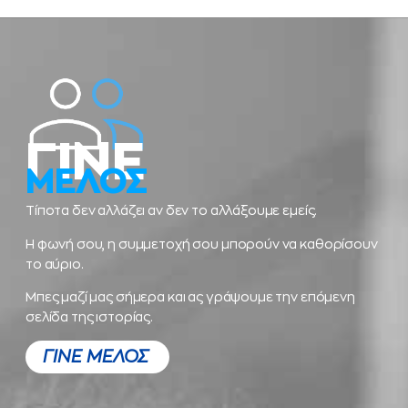
ΓΙΝΕ
ΜΕΛΟΣ
Τίποτα δεν αλλάζει αν δεν το αλλάξουμε εμείς.
Η φωνή σου, η συμμετοχή σου μπορούν να καθορίσουν
το αύριο.
Μπες μαζί μας σήμερα και ας γράψουμε την επόμενη
σελίδα της ιστορίας.
ΓΙΝΕ ΜΕΛΟΣ