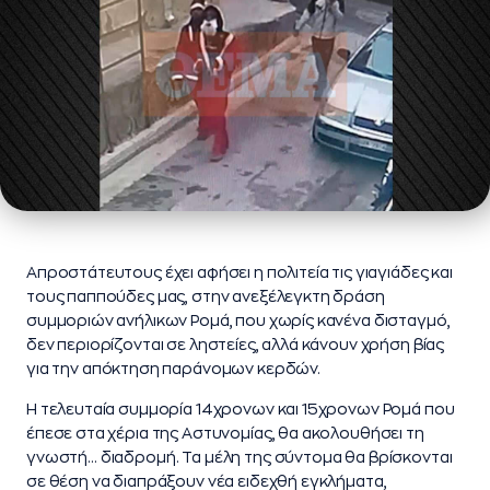
Απροστάτευτους έχει αφήσει η πολιτεία τις γιαγιάδες και
τους παππούδες μας, στην ανεξέλεγκτη δράση
συμμοριών ανήλικων Ρομά, που χωρίς κανένα δισταγμό,
δεν περιορίζονται σε ληστείες, αλλά κάνουν χρήση βίας
για την απόκτηση παράνομων κερδών.
Η τελευταία συμμορία 14χρονων και 15χρονων Ρομά που
έπεσε στα χέρια της Αστυνομίας, θα ακολουθήσει τη
γνωστή… διαδρομή. Τα μέλη της σύντομα θα βρίσκονται
σε θέση να διαπράξουν νέα ειδεχθή εγκλήματα,