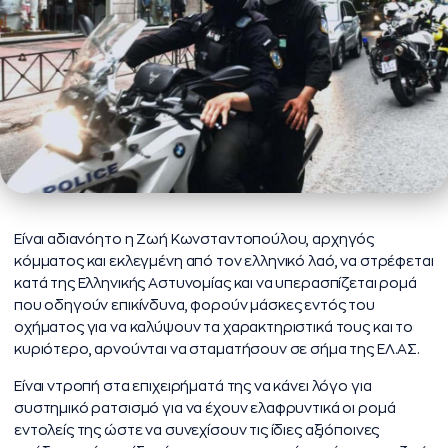
Είναι αδιανόητο η Ζωή Κωνσταντοπούλου, αρχηγός
κόμματος και εκλεγμένη από τον ελληνικό λαό, να στρέφεται
κατά της Ελληνικής Αστυνομίας και να υπερασπίζεται ρομά
που οδηγούν επικίνδυνα, φορούν μάσκες εντός του
οχήματος για να καλύψουν τα χαρακτηριστικά τους και το
κυριότερο, αρνούνται να σταματήσουν σε σήμα της ΕΛ.ΑΣ.
Είναι ντροπή στα επιχειρήματά της να κάνει λόγο για
συστημικό ρατσισμό για να έχουν ελαφρυντικά οι ρομά
εντολείς της ώστε να συνεχίσουν τις ίδιες αξιόποινες