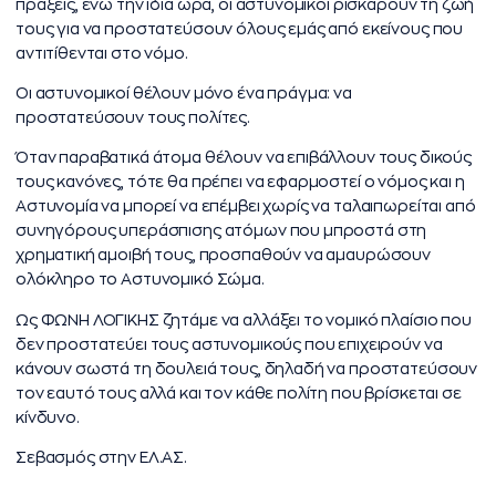
πράξεις, ενώ την ίδια ώρα, οι αστυνομικοί ρισκάρουν τη ζωή
τους για να προστατεύσουν όλους εμάς από εκείνους που
αντιτίθενται στο νόμο.
Οι αστυνομικοί θέλουν μόνο ένα πράγμα: να
προστατεύσουν τους πολίτες.
Όταν παραβατικά άτομα θέλουν να επιβάλλουν τους δικούς
τους κανόνες, τότε θα πρέπει να εφαρμοστεί ο νόμος και η
Aστυνομία να μπορεί να επέμβει χωρίς να ταλαιπωρείται από
συνηγόρους υπεράσπισης ατόμων που μπροστά στη
χρηματική αμοιβή τους, προσπαθούν να αμαυρώσουν
ολόκληρο το Aστυνομικό Σώμα.
Ως ΦΩΝΗ ΛΟΓΙΚΗΣ ζητάμε να αλλάξει το νομικό πλαίσιο που
δεν προστατεύει τους αστυνομικούς που επιχειρούν να
κάνουν σωστά τη δουλειά τους, δηλαδή να προστατεύσουν
τον εαυτό τους αλλά και τον κάθε πολίτη που βρίσκεται σε
κίνδυνο.
Σεβασμός στην ΕΛ.ΑΣ.