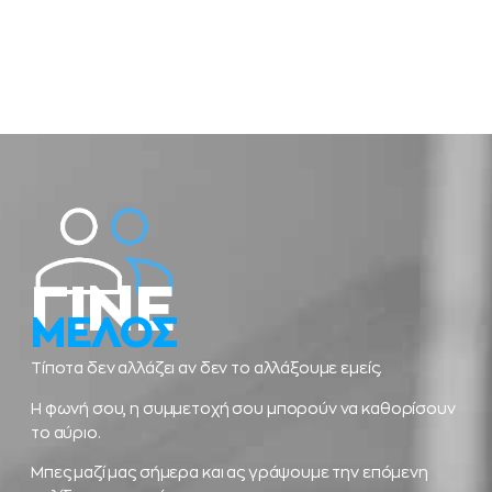
ΓΙΝΕ
ΜΕΛΟΣ
Τίποτα δεν αλλάζει αν δεν το αλλάξουμε εμείς.
Η φωνή σου, η συμμετοχή σου μπορούν να καθορίσουν
το αύριο.
Μπες μαζί μας σήμερα και ας γράψουμε την επόμενη