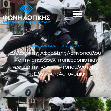
17 Οκτωβρίου, 2024
ΔΕΛΤΙΟ ΤΥΠΟΥ
Δήλωση της Αφροδίτης Λατινοπούλου
για την απαράδεκτη υπερασπιστική
γραμμή της Κωνσταντοπούλου κατά
της Ελληνικής Aστυνομίας