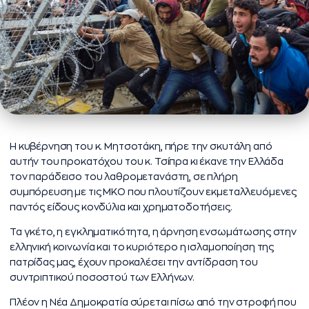
Η κυβέρνηση του κ. Μητσοτάκη, πήρε την σκυτάλη από
αυτήν του προκατόχου του κ. Τσίπρα κι έκανε την Ελλάδα
τον παράδεισο του λαθρομετανάστη, σε πλήρη
συμπόρευση με τις ΜΚΟ που πλουτίζουν εκμεταλλευόμενες
παντός είδους κονδύλια και χρηματοδοτήσεις.
Τα γκέτο, η εγκληματικότητα, η άρνηση ενσωμάτωσης στην
ελληνική κοινωνία και το κυριότερο η ισλαμοποίηση της
πατρίδας μας, έχουν προκαλέσει την αντίδραση του
συντριπτικού ποσοστού των Ελλήνων.
Πλέον η Νέα Δημοκρατία σύρεται πίσω από την στροφή που