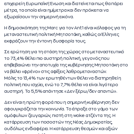
επιχειρεί η Ευρωπαϊκή Ένωση και διατείνεται πως θα πάρει
μέτρα, τα οποία είναι ημίμετρα και δεν πρόκειται να
εξωραΐσουν την σημερινή εικόνα.
Η δημοσκόπηση της Marc για τον Ant1 είναι κόλαφος για τη
μεταναστευτική πολιτική Μητσοτάκη, καθώς οι Έλληνες
εκφράζουν την έντονη δυσφορία τους.
Σε ερώτηση για τη στάση της χώρας στο μεταναστευτικό
το 73,4% θέλει πιο αυστηρή πολιτική, γεγονός που
επιβεβαιώνει την αποτυχία της κυβέρνησης Μητσοτάκη στο
να βάλει «φρένο» στις αφίξεις λαθρομεταναστών.
Μόλις το 13,4% των ερωτηθέντων θέλει να διατηρηθεί η
πολιτική που ισχύει, ενώ το 7,7% θέλει να είναι λιγότερο
αυστηρή. Το 5,5% απάντησε «Δεν ξέρω/δεν απαντώ».
Δεν είναι η πρώτη φορά που η σημερινή κυβέρνηση δεν
αφουγκράζεται την κοινωνία. Το έπραξε στο γάμο των
ομόφυλων ζευγαριών, πιστή στη woke ατζέντα της. Η
κατάρρευση των ποσοστών της Νέας Δημοκρατίας,
ουδόλως ενδιαφέρει. Η κατάρρευση θεσμών και αξιών