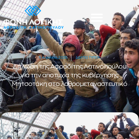
5 Απριλίου, 2025
ΔΕΛΤΙΟ ΤΥΠΟΥ
Δήλωση της Αφροδίτης Λατινοπούλου
για την αποτυχία της κυβέρνησης
Μητσοτάκη στο λαθρομεταναστευτικό