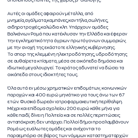
Αυτές οι ομάδες αφαιρούν μέταλλα, από
μνημεία,αγάλματα,καμπάνες,
καντήλια,σωλήνες,
σιδηροτροχιές,καλώδια κλπ. Υπάρχουν ομάδες
Βαλκάνιων Ρομά που κατέκλυσαν την Ελλάδα και έφεραν
την εγκληματικότητα άγριων πρωτόγονων συμμοριών,
με την ανοχή της εκάστοτε ελληνικής κυβέρνησης.
Το σπορ της κλεμμένη ηλεκτροδότησης, υδροδότησης
σε αυθαίρετα κτίσματα, μέσα σε οικόπεδα δημόσια και
ιδιωτικά μεγαλουργεί. Το κράτος αδυνατεί να δώσει τα
οικόπεδα στους ιδιοκτήτες τους.
Όλα αυτά εν μέσω χρηματικών επιδομάτων, κοινωνικών
παροχών και 400 ευρώ μηνιάτικο για τους άνω των 67
ετών. Φυσικά δωρεάν ιατροφαρμακευτική περίθαλψη.
Μέχρι και επίδομα σχολείου 200 ευρώ κάθε μήνα για
κάθε παιδί, δίνει η Πολιτεία και σε πολλές περιπτώσεις
ανταπόκριση δεν υπάρχει. Πολλοί δήμοι προσλαμβάνουν
Ρομά ως ευάλωτες ομάδες και ανέχονται το
παραεμπόριο σε βάρος των νόμιμων καταστηματαρχών