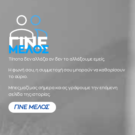
ΓΙΝΕ
ΜΕΛΟΣ
Τίποτα δεν αλλάζει αν δεν το αλλάξουμε εμείς.
Η φωνή σου, η συμμετοχή σου μπορούν να καθορίσουν
το αύριο.
Μπες μαζί μας σήμερα και ας γράψουμε την επόμενη
σελίδα της ιστορίας.
ΓΙΝΕ ΜΕΛΟΣ