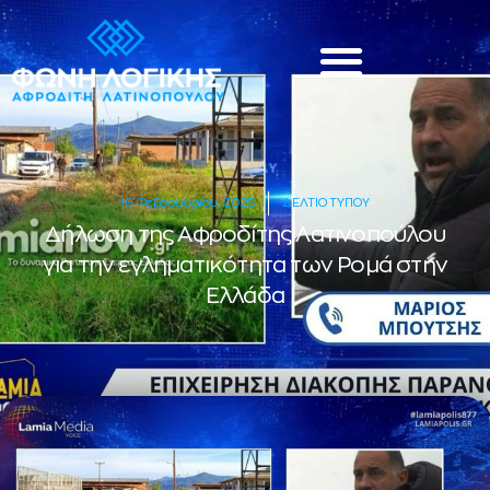
16 Φεβρουαρίου, 2025
ΔΕΛΤΙΟ ΤΥΠΟΥ
Δήλωση της Αφροδίτης Λατινοπούλου
για την εγληματικότητα των Ρομά στην
Ελλάδα