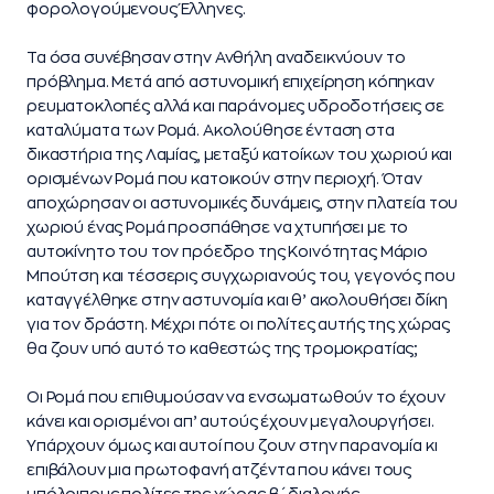
φορολογούμενους Έλληνες.
Τα όσα συνέβησαν στην Ανθήλη αναδεικνύουν το
πρόβλημα. Μετά από αστυνομική επιχείρηση κόπηκαν
ρευματοκλοπές αλλά και παράνομες υδροδοτήσεις σε
καταλύματα των Ρομά. Ακολούθησε ένταση στα
δικαστήρια της Λαμίας, μεταξύ κατοίκων του χωριού και
ορισμένων Ρομά που κατοικούν στην περιοχή. Όταν
αποχώρησαν οι αστυνομικές δυνάμεις, στην πλατεία του
χωριού ένας Ρομά προσπάθησε να χτυπήσει με το
αυτοκίνητο του τον πρόεδρο της Κοινότητας Μάριο
Μπούτση και τέσσερις συγχωριανούς του, γεγονός που
καταγγέλθηκε στην αστυνομία και θ’ ακολουθήσει δίκη
για τον δράστη. Μέχρι πότε οι πολίτες αυτής της χώρας
θα ζουν υπό αυτό το καθεστώς της τρομοκρατίας;
Οι Ρομά που επιθυμούσαν να ενσωματωθούν το έχουν
κάνει και ορισμένοι απ’ αυτούς έχουν μεγαλουργήσει.
Υπάρχουν όμως και αυτοί που ζουν στην παρανομία κι
επιβάλουν μια πρωτοφανή ατζέντα που κάνει τους
υπόλοιπους πολίτες της χώρας β΄ διαλογής.