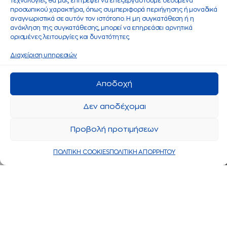
τεχνολογίες θα μας επιτρέψει να επεξεργαστούμε δεδομένα
προσωπικού χαρακτήρα, όπως συμπεριφορά περιήγησης ή μοναδικά
αναγνωριστικά σε αυτόν τον ιστότοπο. Η μη συγκατάθεση ή η
ανάκληση της συγκατάθεσης, μπορεί να επηρεάσει αρνητικά
ορισμένες λειτουργίες και δυνατότητες.
Διαχείριση υπηρεσιών
Αποδοχή
Δεν αποδέχομαι
Προβολή προτιμήσεων
ΠΟΛΙΤΙΚΗ COOKIES
ΠΟΛΙΤΙΚΗ ΑΠΟΡΡΗΤΟΥ