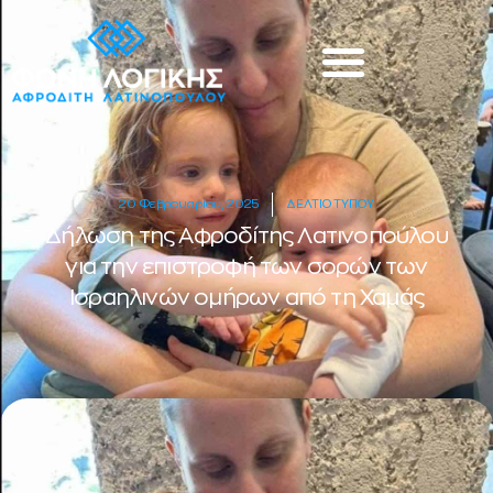
20 Φεβρουαρίου, 2025
ΔΕΛΤΙΟ ΤΥΠΟΥ
Δήλωση της Αφροδίτης Λατινοπούλου
για την επιστροφή των σορών των
Ισραηλινών ομήρων από τη Χαμάς