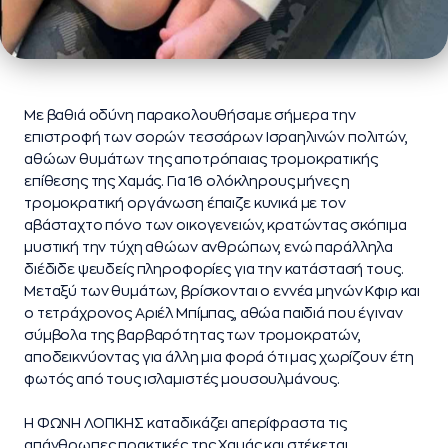
Με βαθιά οδύνη παρακολουθήσαμε σήμερα την
επιστροφή των σορών τεσσάρων Ισραηλινών πολιτών,
αθώων θυμάτων της αποτρόπαιας τρομοκρατικής
επίθεσης της Χαμάς. Για 16 ολόκληρους μήνες η
τρομοκρατική οργάνωση έπαιζε κυνικά με τον
αβάσταχτο πόνο των οικογενειών, κρατώντας σκόπιμα
μυστική την τύχη αθώων ανθρώπων, ενώ παράλληλα
διέδιδε ψευδείς πληροφορίες για την κατάστασή τους.
Μεταξύ των θυμάτων, βρίσκονται ο εννέα μηνών Κφιρ και
ο τετράχρονος Αριέλ Μπίμπας, αθώα παιδιά που έγιναν
σύμβολα της βαρβαρότητας των τρομοκρατών,
αποδεικνύοντας για άλλη μια φορά ότι μας χωρίζουν έτη
φωτός από τους ισλαμιστές μουσουλμάνους.
Η ΦΩΝΗ ΛΟΓΙΚΗΣ καταδικάζει απερίφραστα τις
απάνθρωπες πρακτικές της Χαμάς και στέκεται