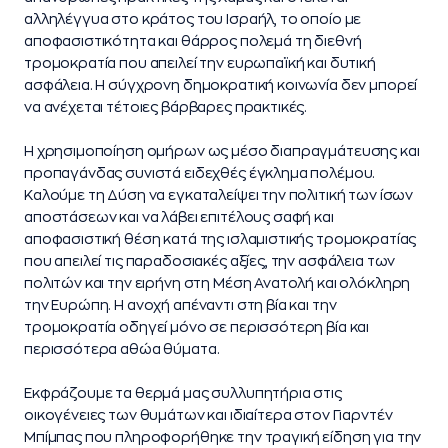
αλληλέγγυα στο κράτος του Ισραήλ, το οποίο με
αποφασιστικότητα και θάρρος πολεμά τη διεθνή
τρομοκρατία που απειλεί την ευρωπαϊκή και δυτική
ασφάλεια. Η σύγχρονη δημοκρατική κοινωνία δεν μπορεί
να ανέχεται τέτοιες βάρβαρες πρακτικές.
Η χρησιμοποίηση ομήρων ως μέσο διαπραγμάτευσης και
προπαγάνδας συνιστά ειδεχθές έγκλημα πολέμου.
Καλούμε τη Δύση να εγκαταλείψει την πολιτική των ίσων
αποστάσεων και να λάβει επιτέλους σαφή και
αποφασιστική θέση κατά της ισλαμιστικής τρομοκρατίας
που απειλεί τις παραδοσιακές αξίες, την ασφάλεια των
πολιτών και την ειρήνη στη Μέση Ανατολή και ολόκληρη
την Ευρώπη. Η ανοχή απέναντι στη βία και την
τρομοκρατία οδηγεί μόνο σε περισσότερη βία και
περισσότερα αθώα θύματα.
Εκφράζουμε τα θερμά μας συλλυπητήρια στις
οικογένειες των θυμάτων και ιδιαίτερα στον Γιαρντέν
Μπίμπας που πληροφορήθηκε την τραγική είδηση για την