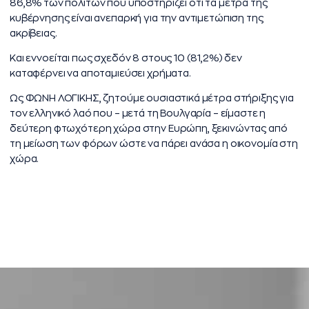
86,8% των πολιτών που υποστηρίζει ότι τα μέτρα της
κυβέρνησης είναι ανεπαρκή για την αντιμετώπιση της
ακρίβειας.
Και εννοείται πως σχεδόν 8 στους 10 (81,2%) δεν
καταφέρνει να αποταμιεύσει χρήματα.
Ως ΦΩΝΗ ΛΟΓΙΚΗΣ, ζητούμε ουσιαστικά μέτρα στήριξης για
τον ελληνικό λαό που – μετά τη Βουλγαρία – είμαστε η
δεύτερη φτωχότερη χώρα στην Ευρώπη, ξεκινώντας από
τη μείωση των φόρων ώστε να πάρει ανάσα η οικονομία στη
χώρα.