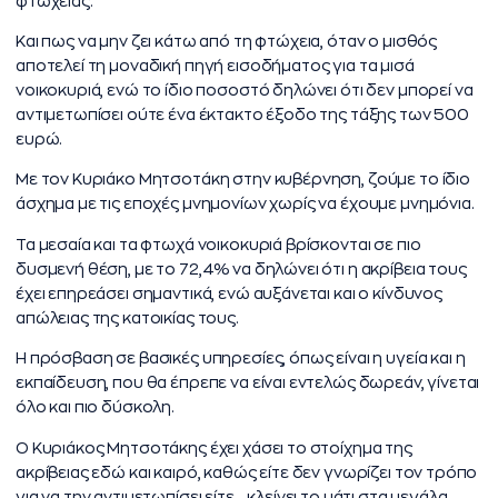
φτώχειας.
Και πως να μην ζει κάτω από τη φτώχεια, όταν ο μισθός
αποτελεί τη μοναδική πηγή εισοδήματος για τα μισά
νοικοκυριά, ενώ το ίδιο ποσοστό δηλώνει ότι δεν μπορεί να
αντιμετωπίσει ούτε ένα έκτακτο έξοδο της τάξης των 500
ευρώ.
Με τον Κυριάκο Μητσοτάκη στην κυβέρνηση, ζούμε το ίδιο
άσχημα με τις εποχές μνημονίων χωρίς να έχουμε μνημόνια.
Τα μεσαία και τα φτωχά νοικοκυριά βρίσκονται σε πιο
δυσμενή θέση, με το 72,4% να δηλώνει ότι η ακρίβεια τους
έχει επηρεάσει σημαντικά, ενώ αυξάνεται και ο κίνδυνος
απώλειας της κατοικίας τους.
Η πρόσβαση σε βασικές υπηρεσίες, όπως είναι η υγεία και η
εκπαίδευση, που θα έπρεπε να είναι εντελώς δωρεάν, γίνεται
όλο και πιο δύσκολη.
Ο Κυριάκος Μητσοτάκης έχει χάσει το στοίχημα της
ακρίβειας εδώ και καιρό, καθώς είτε δεν γνωρίζει τον τρόπο
για να την αντιμετωπίσει είτε… κλείνει το μάτι στα μεγάλα