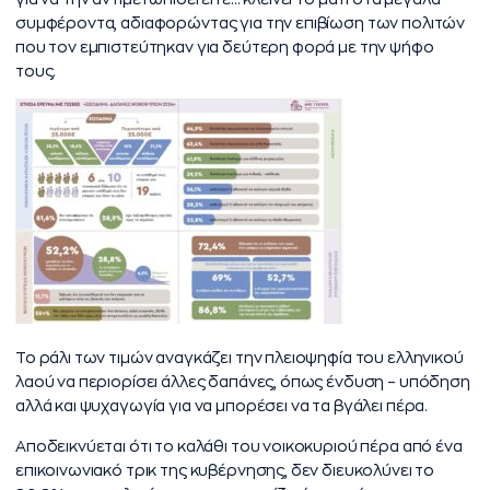
συμφέροντα, αδιαφορώντας για την επιβίωση των πολιτών
που τον εμπιστεύτηκαν για δεύτερη φορά με την ψήφο
τους.
Το ράλι των τιμών αναγκάζει την πλειοψηφία του ελληνικού
λαού να περιορίσει άλλες δαπάνες, όπως ένδυση – υπόδηση
αλλά και ψυχαγωγία για να μπορέσει να τα βγάλει πέρα.
Αποδεικνύεται ότι το καλάθι του νοικοκυριού πέρα από ένα
επικοινωνιακό τρικ της κυβέρνησης, δεν διευκολύνει τo