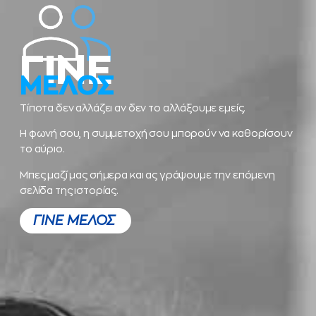
ΓΙΝΕ
ΜΕΛΟΣ
Τίποτα δεν αλλάζει αν δεν το αλλάξουμε εμείς.
Η φωνή σου, η συμμετοχή σου μπορούν να καθορίσουν
το αύριο.
Μπες μαζί μας σήμερα και ας γράψουμε την επόμενη
σελίδα της ιστορίας.
ΓΙΝΕ ΜΕΛΟΣ