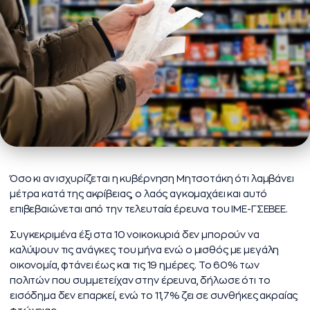
Όσο κι αν ισχυρίζεται η κυβέρνηση Μητσοτάκη ότι λαμβάνει
μέτρα κατά της ακρίβειας, ο λαός αγκομαχάει και αυτό
επιβεβαιώνεται από την τελευταία έρευνα του ΙΜΕ-ΓΣΕΒΕΕ.
Συγκεκριμένα έξι στα 10 νοικοκυριά δεν μπορούν να
καλύψουν τις ανάγκες του μήνα ενώ ο μισθός με μεγάλη
οικονομία, φτάνει έως και τις 19 ημέρες. Το 60% των
πολιτών που συμμετείχαν στην έρευνα, δήλωσε ότι το
εισόδημα δεν επαρκεί, ενώ το 11,7% ζει σε συνθήκες ακραίας