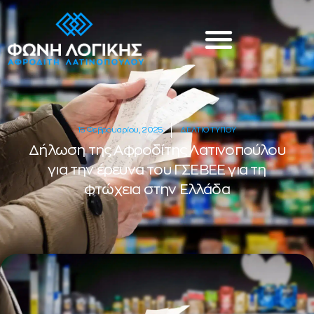
15 Φεβρουαρίου, 2025
ΔΕΛΤΙΟ ΤΥΠΟΥ
Δήλωση της Αφροδίτης Λατινοπούλου
για την έρευνα του ΓΣΕΒΕΕ για τη
φτώχεια στην Ελλάδα