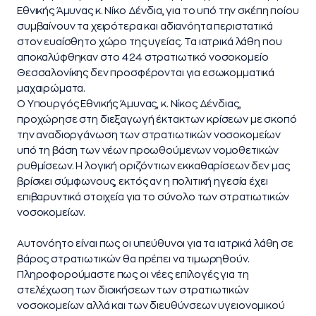
Εθνικής Άμυνας κ. Νίκο Δένδια, για το υπό την σκέπη ποίου
συμβαίνουν τα χειρότερα και αδιανόητα περιστατικά
στον ευαίσθητο χώρο της υγείας.
Τα ιατρικά λάθη που
αποκαλύφθηκαν στο 424 στρατιωτικό νοσοκομείο
Θεσσαλονίκης δεν προσφέρονται για εσωκομματικά
μαχαιρώματα.
Ο Υπουργός Εθνικής Άμυνας, κ. Νίκος Δένδιας,
προχώρησε στη διεξαγωγή έκτακτων κρίσεων με σκοπό
την αναδιοργάνωση των στρατιωτικών νοσοκομείων
υπό τη βάση των νέων προωθούμενων νομοθετικών
ρυθμίσεων. Η λογική οριζόντιων εκκαθαρίσεων δεν μας
βρίσκει σύμφωνους, εκτός αν η πολιτική ηγεσία έχει
επιβαρυντικά στοιχεία για το σύνολο των στρατιωτικών
νοσοκομείων.
Αυτονόητο είναι πως οι υπεύθυνοι για τα ιατρικά λάθη σε
βάρος στρατιωτικών θα πρέπει να τιμωρηθούν.
Πληροφορούμαστε πως οι νέες επιλογές για τη
στελέχωση των διοικήσεων των στρατιωτικών
νοσοκομείων αλλά και των διευθύνσεων υγειονομικού