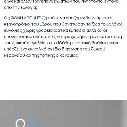
αλλά και όλων των επαγγελματιών που πλήττονται έντονα
από την ευλογιά;
Ως ΦΩΝΗ ΛΟΓΙΚΗΣ, ζητούμε να αποζημιωθούν άμεσα οι
κτηνοτρόφοι του Έβρου που θανάτωσαν τα ζώα τους λόγω
ευλογιάς, χωρίς γραφειοκρατικά εμπόδια, αλλά και οι
υπόλοιποι που πλήττονται, να προχωρήσει η αντικατάσταση
του ζωικού κεφαλαίου στο 100% με κρατική βοήθεια και να
υπάρξει ένα συνολικό σχέδιο διάσωσης του ζωικού
κεφαλαίου και της τοπικής οικονομίας.