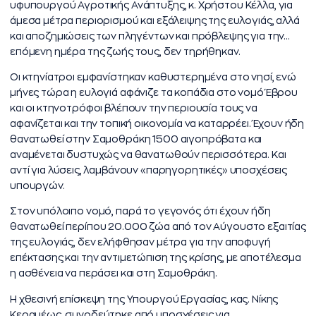
υφυπουργού Αγροτικής Ανάπτυξης, κ. Χρήστου Κέλλα, για
άμεσα μέτρα περιορισμού και εξάλειψης της ευλογιάς, αλλά
και αποζημιώσεις των πληγέντων και πρόβλεψης για την…
επόμενη ημέρα της ζωής τους, δεν τηρήθηκαν.
Οι κτηνίατροι εμφανίστηκαν καθυστερημένα στο νησί, ενώ
μήνες τώρα η ευλογιά αφάνιζε τα κοπάδια στο νομό Έβρου
και οι κτηνοτρόφοι βλέπουν την περιουσία τους να
αφανίζεται και την τοπική οικονομία να καταρρέει. Έχουν ήδη
θανατωθεί στην Σαμοθράκη 1500 αιγοπρόβατα και
αναμένεται δυστυχώς να θανατωθούν περισσότερα. Και
αντί για λύσεις, λαμβάνουν «παρηγορητικές» υποσχέσεις
υπουργών.
Στον υπόλοιπο νομό, παρά το γεγονός ότι έχουν ήδη
θανατωθεί περίπου 20.000 ζώα από τον Αύγουστο εξαιτίας
της ευλογιάς, δεν ελήφθησαν μέτρα για την αποφυγή
επέκτασης και την αντιμετώπιση της κρίσης, με αποτέλεσμα
η ασθένεια να περάσει και στη Σαμοθράκη.
Η χθεσινή επίσκεψη της Υπουργού Εργασίας, κας. Νίκης
Κεραμέως, συνοδεύτηκε από υποσχέσεις για