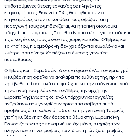
επιδοτούμενες θέσεις εργασίας σε πληγέντες
κτηνοτρόφους. Ειρωνεία. Πώς θα επιβιώσουν οι
κτηνοτρόφοι, όταν τα κοπάδια τους σφάζονται, η
παραγωγή τους εκμηδενίζεται, και η τοπική οικονομία
οδηγείται σε μαρασμό; Ποιο θα είναι το αύριο για αυτούς και
τις οικογένειες τους μένοντας χωρίς κοπάδια; Ο Έβρος και
το νησί του, η Σαμοθράκη, δεν χρειάζονται ευχολόγια και
«μέτρα-ασπιρίνες». Χρειάζονται άμεσες, γενναίες
παρεμβάσεις.
Ο Έβρος και η Σαμοθράκη δεν αντέχουν άλλο τον εμπαιγμό.
Η Κυβέρνηση οφείλει να αναλάβει τις ευθύνες της, πριν το
νησί βυθιστεί οριστικά στη φτώχεια και την απόγνωση. Από
την στιγμή που μιλάμε για τον Έβρο, την αρχή της
Ευρωπαϊκής Ένωσης και ενώ υπάρχουν καταγγελίες
ανθρώπων που γνωρίζουν άριστα το σοβαρό αυτό
πρόβλημα, ότι η ευλογιά ήρθε από την γειτονική Τουρκία,
γιατί η Κυβέρνηση δεν έφερε το θέμα στην Ευρωπαϊκή
Ένωση ζητώντας οικονομική, και όχι μόνο, στήριξη των
πληγέντων κτηνοτρόφων, των ιδιοκτητών ζωοτροφών,