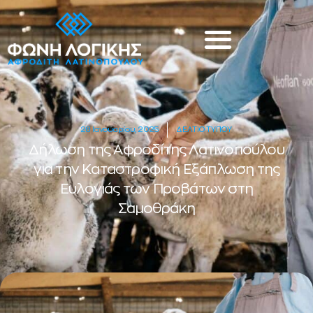
28 Ιανουαρίου, 2025
ΔΕΛΤΙΟ ΤΥΠΟΥ
Δήλωση της Αφροδίτης Λατινοπούλου
για την Καταστροφική Εξάπλωση της
Ευλογιάς των Προβάτων στη
Σαμοθράκη