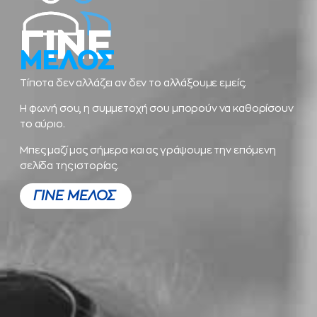
ΓΙΝΕ
ΜΕΛΟΣ
Τίποτα δεν αλλάζει αν δεν το αλλάξουμε εμείς.
Η φωνή σου, η συμμετοχή σου μπορούν να καθορίσουν
το αύριο.
Μπες μαζί μας σήμερα και ας γράψουμε την επόμενη
σελίδα της ιστορίας.
ΓΙΝΕ ΜΕΛΟΣ