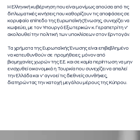
Η Ελληνική κυβέρνηση που είναι μονίμως απούσα από τις
διπλωματικές κινήσεις που καθορίζουν τις αποφάσεις σε
κορυφαίο επίπεδο της Ευρωπαϊκής Ένωσης, συνεχίζει να
κωφεύει, με τον Υπουργό Εξωτερικών κ. Γεραπετρίτη ν’
ακολουθεί την πολιτική των υποκλίσεων στον Ερντογάν.
Τα χρήματα της Ευρωπαϊκής Ένωσης είναι επιβεβλημένο
να κατευθυνθούν σε προμήθειες μόνον από
βιομηχανίες χωρών της Ε.Ε. και σε καμία περίπτωση να μην
ενισχυθεί οικονομικά η Τουρκία που συνεχίζει να απειλεί
την Ελλάδα και ν’ αγνοεί τις διεθνείς συνθήκες,
διατηρώντας την κατοχή μεγάλου μέρους της Κύπρου.