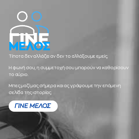
ΓΙΝΕ
ΜΕΛΟΣ
Τίποτα δεν αλλάζει αν δεν το αλλάξουμε εμείς.
Η φωνή σου, η συμμετοχή σου μπορούν να καθορίσουν
το αύριο.
Μπες μαζί μας σήμερα και ας γράψουμε την επόμενη
σελίδα της ιστορίας.
ΓΙΝΕ ΜΕΛΟΣ