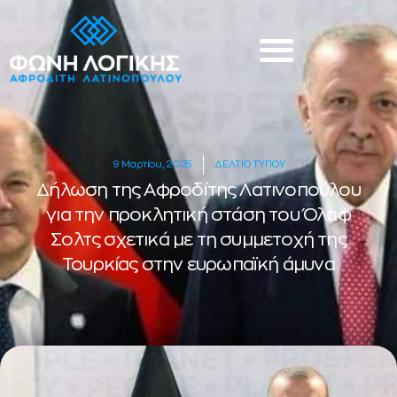
9 Μαρτίου, 2025
ΔΕΛΤΙΟ ΤΥΠΟΥ
Δήλωση της Αφροδίτης Λατινοπούλου
για την προκλητική στάση του Όλαφ
Σολτς σχετικά με τη συμμετοχή της
Τουρκίας στην ευρωπαϊκή άμυνα