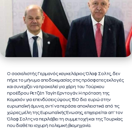
O σοσιαλιστής Γερμανός καγκελάριος Όλαφ Σολτς, δεν
πήρε το μήνυμα αποδοκιμασίας στις πρόσφατες εκλογές
και συνεχίζει να προκαλεί για χάρη του Τούρκου
προέδρου Ρετζέπ Ταγίπ Ερντογάν. Η πρόταση της
Κομισιόν για επενδύσεις ύψους 150 δισ. ευρώ στην
ευρωπαϊκή άμυνα, αντί να περάσει αποκλειστικά από τις
χώρες μέλη της Ευρωπαϊκής Ένωσης, επιχειρείται απ’ τον
Όλαφ Σολτς να περιλάβει τη συμμετοχή και της Τουρκίας
που διαθέτει ισχυρή πολεμική βιομηχανία.