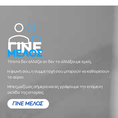
ΓΙΝΕ
ΜΕΛΟΣ
Τίποτα δεν αλλάζει αν δεν το αλλάξουμε εμείς.
Η φωνή σου, η συμμετοχή σου μπορούν να καθορίσουν
το αύριο.
Μπες μαζί μας σήμερα και ας γράψουμε την επόμενη
σελίδα της ιστορίας.
ΓΙΝΕ ΜΕΛΟΣ