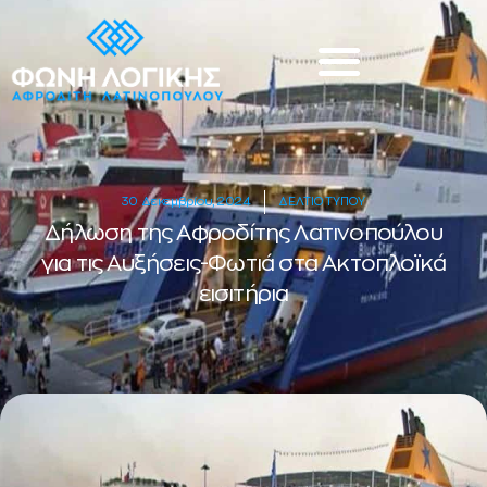
30 Δεκεμβρίου, 2024
ΔΕΛΤΙΟ ΤΥΠΟΥ
Δήλωση της Αφροδίτης Λατινοπούλου
για τις Αυξήσεις-Φωτιά στα Ακτοπλοϊκά
εισιτήρια