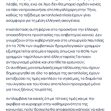
Λέσβο, τη Χίο, ενώ σε λίγο δεν θα μπορεί σχεδόν κανείς
να πάει να προσκυνήσει στη Μεγαλόχαρη στην Τήνο,
καθώς τα ταξίδια με ακτοπλοϊκά πλοία έχουν γίνει
ασύμφορα για τη μέση ελληνική οικογένεια.
Η κατάσταση αυτή φέρνει στο προσκήνιο την έλλειψη
οποιασδήποτε προστασίας του επιβατηγού κοινού. Δεν
γνωρίζουν στην κυβέρνηση και στο υπουργείο Ναυτιλίας
ότι το 70% των συμβατικών δρομολογιακών γραμμών
εξυπηρετείται από μία εταιρεία, όπως και το 80% των
γραμμών ταχύπλοων από άλλη εταιρεία; Για ποιον
ανταγωνισμό μιλάνε και υποτίθεται ερευνούν;
Οι συνθήκες μονοπωλιακής εκμετάλλευσης που έχουν
δημιουργηθεί σε όλο το φάσμα της ακτοπλοΐας, έχουν
εκτοξεύσει τις τιμές και πλέον τα νησιά μας, τα διαμάντια
του Αιγαίου και του Ιόνιου αποτελούν προορισμό μόνο
για τους ξένους τουρίστες.
Αντιλαμβάνεται κανείς ότι με τέτοιες τιμές και με την
ακρίβεια να κυριαρχεί στην καθημερινότητα της
κοινωνίας, πολύ δύσκολα θα αποφασίσει κάποιος να κάνει