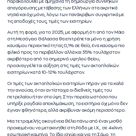
παρακολουθεί με αμηχανία τη δημιουργία συνθηκών
απαγόρευσης μετάβασης των Ελλήνων στα ακριτικά
νησιά και όχι μόνο, λόγω των πανάκριβων συγκριτικά με
τις αποδοχές τους, τιμές των εισιτηρίων.
Αυτή τη φορά, για το 2025, με αφορμή ότι από τον Μάιο
στη Μεσόγειο Θάλασσα θα επιτρέπεται μόνο η χρήση
καυσίμου περιεκτικότητας 0,1% σε θείο, ένα καύσιμο πιο
φιλικό προς το περιβάλλον αλλά και 35% τουλάχιστον
ακριβότερο από το σημερινό υψηλού θείου,
προαναγγέλεται αύξηση στις τιμές των ακτοπλοϊκών
εισιτηρίων κατά 10-12% τουλάχιστον.
Οι τιμές των ακτοπλοϊκών εισιτηρίων πήραν για τα καλά
την ανιούσα, όταν αντίστοιχα οι διεθνείς τιμές του
πετρελαίου ήταν στα ύψη. Στην πορεία ωστόσο που
υπήρξε ραγδαία αποκλιμάκωση, τα εισιτήρια όχι μόνο δεν
έγιναν φθηνότερα, αλλά ακρίβυναν ακόμη περισσότερο.
Μια τετραμελής οικογένεια θέλει πάνω από έναν μισθό
προκειμένου να μετακινηθεί στη Ρόδο με Ι.Χ., σε 4κλινη
εσωτερική καμπίνα. Το ίδιο ισχύει και για τη Σάμο, τη