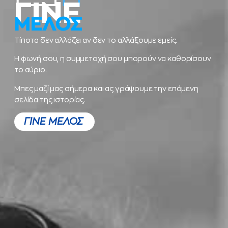
ΓΙΝΕ
ΜΕΛΟΣ
Τίποτα δεν αλλάζει αν δεν το αλλάξουμε εμείς.
Η φωνή σου, η συμμετοχή σου μπορούν να καθορίσουν
το αύριο.
Μπες μαζί μας σήμερα και ας γράψουμε την επόμενη
σελίδα της ιστορίας.
ΓΙΝΕ ΜΕΛΟΣ