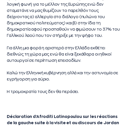
λογική φωνή για το μέλλον της Ευρώπης ενώ δεν
σταματάνε να μας θυμίζουν το παρελθόν τους
δείχνοντας α) αλλεργία στο διάλογο (πυλώνα του
δημοκρατικού πολιτεύματος) και β) στην ίδια τη
δημοκρατία αφού προσπαθούν να φιμώσουν το 37% του
Γαλλικού λαού που τον στήριξε με την ψήφο του.
Για άλλη μια φορά η αριστερά στην Ελλάδα εκθέτει
διεθνώς τη χώρα μας ενώ θα είναι ξεκάθαρα οι ηθικοί
αυτουργοί σε περίπτωση επεισοδίων.
Καλώ την Ελληνική κυβέρνηση αλλά και την αστυνομία σε
εγρήγορση για αύριο.
Η τρομοκρατία τους δεν θα περάσει.
Déclaration d’Afroditi Latinopoulou sur les réactions
de la gauche suite à la visite et au discours de Jordan