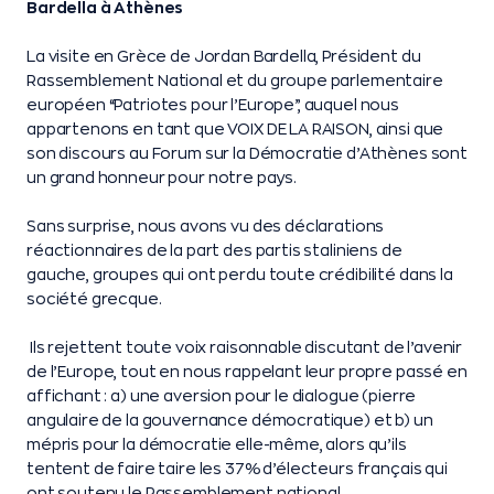
Bardella à Athènes
La visite en Grèce de Jordan Bardella, Président du
Rassemblement National et du groupe parlementaire
européen “Patriotes pour l’Europe”, auquel nous
appartenons en tant que VOIX DE LA RAISON, ainsi que
son discours au Forum sur la Démocratie d’Athènes sont
un grand honneur pour notre pays.
Sans surprise, nous avons vu des déclarations
réactionnaires de la part des partis staliniens de
gauche, groupes qui ont perdu toute crédibilité dans la
société grecque.
Ils rejettent toute voix raisonnable discutant de l’avenir
de l’Europe, tout en nous rappelant leur propre passé en
affichant : a) une aversion pour le dialogue (pierre
angulaire de la gouvernance démocratique) et b) un
mépris pour la démocratie elle-même, alors qu’ils
tentent de faire taire les 37% d’électeurs français qui
ont soutenu le Rassemblement national.