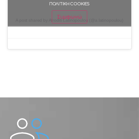
ΠΟΛΙΤΙΚΗ COOKIES
Συμφωνώ
A post shared by Afroditi Latinopoulou (@a.latinopoulou)