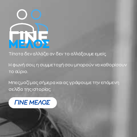
ΓΙΝΕ
ΜΕΛΟΣ
Τίποτα δεν αλλάζει αν δεν το αλλάξουμε εμείς.
Η φωνή σου, η συμμετοχή σου μπορούν να καθορίσουν
το αύριο.
Μπες μαζί μας σήμερα και ας γράψουμε την επόμενη
σελίδα της ιστορίας.
ΓΙΝΕ ΜΕΛΟΣ