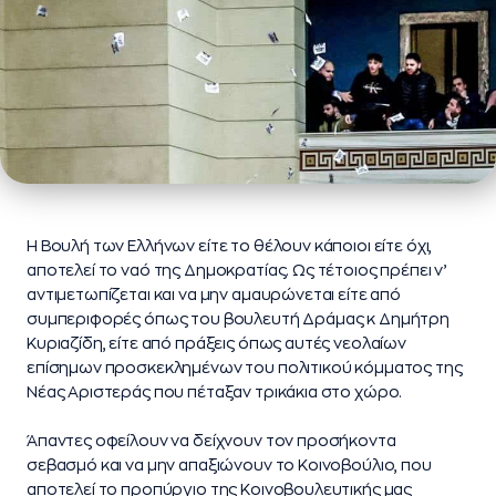
H Βουλή των Ελλήνων είτε το θέλουν κάποιοι είτε όχι,
αποτελεί το ναό της Δημοκρατίας. Ως τέτοιος πρέπει ν’
αντιμετωπίζεται και να μην αμαυρώνεται είτε από
συμπεριφορές όπως του βουλευτή Δράμας κ Δημήτρη
Κυριαζίδη, είτε από πράξεις όπως αυτές νεολαίων
επίσημων προσκεκλημένων του πολιτικού κόμματος της
Νέας Αριστεράς που πέταξαν τρικάκια στο χώρο.
Άπαντες οφείλουν να δείχνουν τον προσήκοντα
σεβασμό και να μην απαξιώνουν το Κοινοβούλιο, που
αποτελεί το προπύργιο της Κοινοβουλευτικής μας