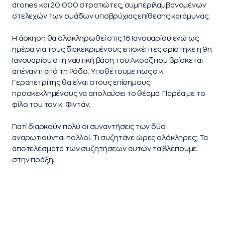
drones και 20.000 στρατιώτες, συμπεριλαμβανομένων
στελεχών των ομάδων υποβρύχιας επίθεσης και άμυνας.
Η άσκηση θα ολοκληρωθεί στις 16 Ιανουαρίου ενώ ως
ημέρα για τους διακεκριμένους επισκέπτες ορίστηκε η 9η
Ιανουαρίου στη ναυτική βάση του Ακσάζ που βρίσκεται
απέναντι από τη Ρόδο. Υποθέτουμε πως ο κ.
Γεραπετρίτης θα είναι στους επίσημους
προσκεκλημένους να απολαύσει το θέαμα. Παρέα με το
φίλο του τον κ. Φιντάν.
Γιατί διαρκούν πολύ οι συναντήσεις των δύο
αναρωτιούνται πολλοί. Τι συζητάνε ώρες ολόκληρες; Τα
αποτελέσματα των συζητήσεων αυτών τα βλέπουμε
στην πράξη.