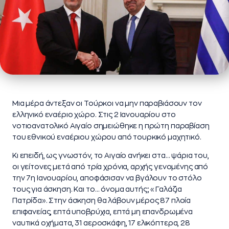
Μια μέρα άντεξαν οι Τούρκοι να μην παραβιάσουν τον
ελληνικό εναέριο χώρο. Στις 2 Ιανουαρίου στο
νοτιοανατολικό Αιγαίο σημειώθηκε η πρώτη παραβίαση
του εθνικού εναέριου χώρου από τουρκικό μαχητικό.
Κι επειδή, ως γνωστόν, το Αιγαίο ανήκει στα… ψάρια του,
οι γείτονες μετά από τρία χρόνια, αρχής γενομένης από
την 7η Ιανουαρίου, αποφάσισαν να βγάλουν το στόλο
τους για άσκηση. Και το… όνομα αυτής; «Γαλάζια
Πατρίδα». Στην άσκηση θα λάβουν μέρος 87 πλοία
επιφανείας, επτά υποβρύχια, επτά μη επανδρωμένα
ναυτικά οχήματα, 31 αεροσκάφη, 17 ελικόπτερα, 28