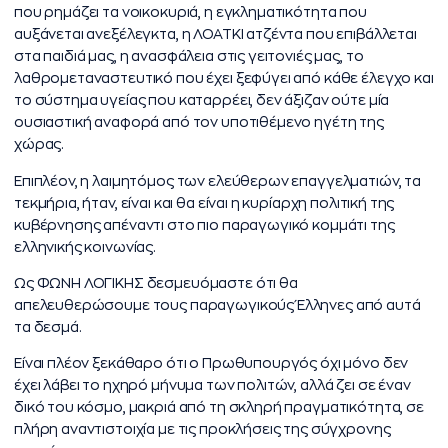
που ρημάζει τα νοικοκυριά, η εγκληματικότητα που
αυξάνεται ανεξέλεγκτα, η ΛΟΑΤΚΙ ατζέντα που επιβάλλεται
στα παιδιά μας, η ανασφάλεια στις γειτονιές μας, το
λαθρομεταναστευτικό που έχει ξεφύγει από κάθε έλεγχο και
το σύστημα υγείας που καταρρέει, δεν άξιζαν ούτε μία
ουσιαστική αναφορά από τον υποτιθέμενο ηγέτη της
χώρας.
Επιπλέον, η λαιμητόμος των ελεύθερων επαγγελματιών, τα
τεκμήρια, ήταν, είναι και θα είναι η κυρίαρχη πολιτική της
κυβέρνησης απέναντι στο πιο παραγωγικό κομμάτι της
ελληνικής κοινωνίας.
Ως ΦΩΝΗ ΛΟΓΙΚΗΣ δεσμευόμαστε ότι θα
απελευθερώσουμε τους παραγωγικούς Έλληνες από αυτά
τα δεσμά.
Είναι πλέον ξεκάθαρο ότι ο Πρωθυπουργός όχι μόνο δεν
έχει λάβει το ηχηρό μήνυμα των πολιτών, αλλά ζει σε έναν
δικό του κόσμο, μακριά από τη σκληρή πραγματικότητα, σε
πλήρη αναντιστοιχία με τις προκλήσεις της σύγχρονης