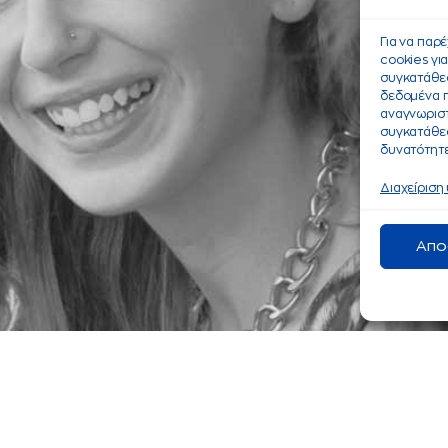
Για να παρ
cookies γι
συγκατάθεσ
δεδομένα 
αναγνωριστ
συγκατάθεσ
δυνατότητε
Διαχείριση
Απο