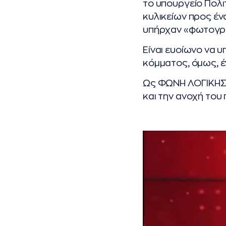
το υπουργείο Πολ
κυλικείων προς έν
υπήρχαν «φωτογρα
Είναι ευοίωνο να
κόμματος, όμως, έν
Ως ΦΩΝΗ ΛΟΓΙΚΗΣ 
και την ανοχή του
Πρόγραμμα
Αναπαραγωγής
Βίντεο