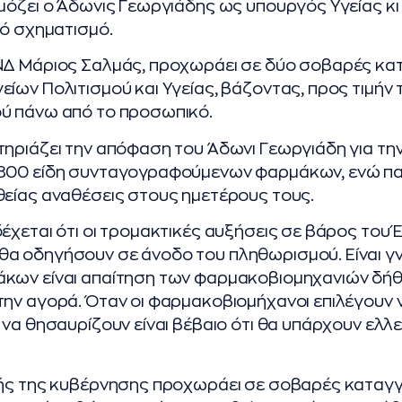
μόζει ο Άδωνις Γεωργιάδης ως υπουργός Υγείας κι
κό σχηματισμό.
ΝΔ Μάριος Σαλμάς, προχωράει σε δύο σοβαρές κατ
ίων Πολιτισμού και Υγείας, βάζοντας, προς τιμήν τ
ύ πάνω από το προσωπικό.
ηριάζει την απόφαση του Άδωνι Γεωργιάδη για τη
 800 είδη συνταγογραφούμενων φαρμάκων, ενώ π
θείας αναθέσεις στους ημετέρους τους.
έχεται ότι οι τρομακτικές αυξήσεις σε βάρος του 
α οδηγήσουν σε άνοδο του πληθωρισμού. Είναι γν
κων είναι απαίτηση των φαρμακοβιομηχανιών δή
ην αγορά. Όταν οι φαρμακοβιομήχανοι επιλέγουν 
 να θησαυρίζουν είναι βέβαιο ότι θα υπάρχουν ελλε
ής της κυβέρνησης προχωράει σε σοβαρές καταγγε