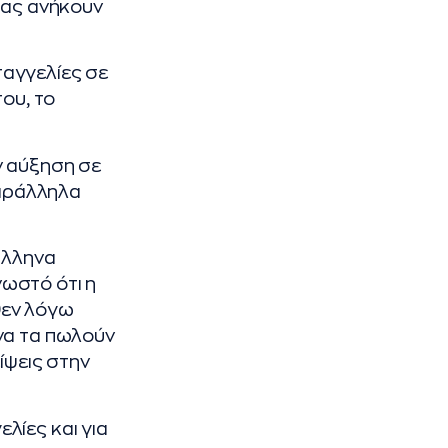
 ας ανήκουν
αγγελίες σε
ου, το
ν αύξηση σε
αράλληλα
Έλληνα
ωστό ότι η
θεν λόγω
να τα πωλούν
ίψεις στην
λίες και για