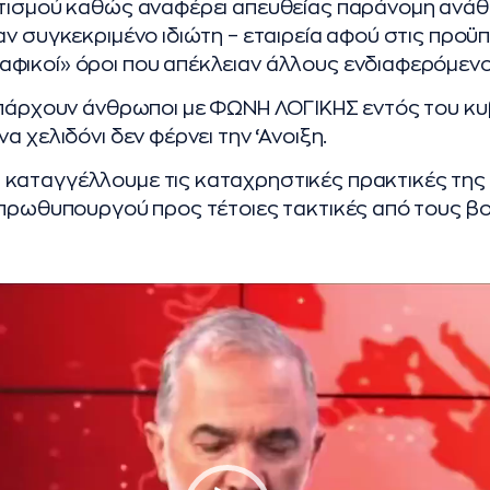
ιτισμού καθώς αναφέρει απευθείας παράνομη ανάθ
αν συγκεκριμένο ιδιώτη – εταιρεία αφού στις προϋ
φικοί» όροι που απέκλειαν άλλους ενδιαφερόμενο
 υπάρχουν άνθρωποι με ΦΩΝΗ ΛΟΓΙΚΗΣ εντός του 
α χελιδόνι δεν φέρνει την ‘Ανοιξη.
καταγγέλλουμε τις καταχρηστικές πρακτικές της
 πρωθυπουργού προς τέτοιες τακτικές από τους βο