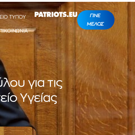
ΓΙΝΕ
ΕΙΟ ΤΥΠΟΥ
ΜΕΛΟΣ
ΠΙΚΟΙΝΩΝΙΑ
ου για τις
είο Υγείας