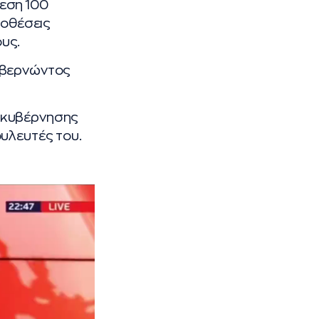
εση 100
ποθέσεις
υς.
κυβερνώντος
 κυβέρνησης
υλευτές του.