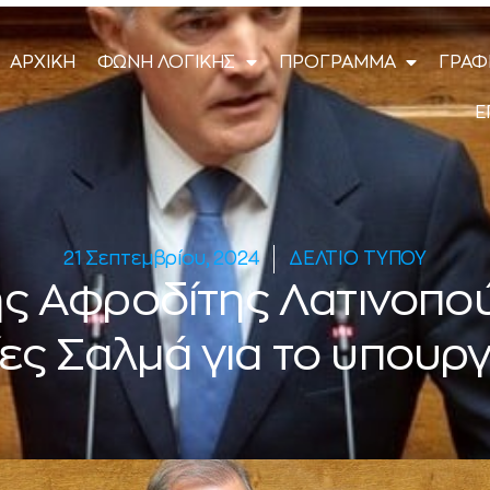
ΑΡΧΙΚΗ
ΦΩΝΗ ΛΟΓΙΚΗΣ
ΠΡΟΓΡΑΜΜΑ
ΓΡΑΦ
Ε
21 Σεπτεμβρίου, 2024
ΔΕΛΤΙΟ ΤΥΠΟΥ
ς Αφροδίτης Λατινοπούλ
ες Σαλμά για το υπουργ