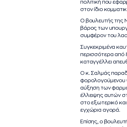
πολιτική που εφαρ
στον ίδιο κομματι
Ο βουλευτής της 
βάρος των υπουργε
συμφέρον του λαο
Συγκεκριμένα καυτ
περισσότερα από
καταγγέλλει απευ
Ο κ. Σαλμάς παραδ
φορολογούμενου θ
αύξηση των φαρμά
έλλειψης αυτών στ
στο εξωτερικό και
εγχώρια αγορά.
Επίσης, ο βουλευτ