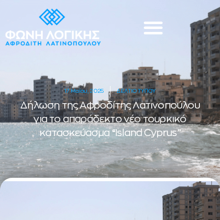
17 Μαΐου, 2025
ΔΕΛΤΙΟ ΤΥΠΟΥ
Δήλωση της Αφροδίτης Λατινοπούλου
για το απαράδεκτο νέο τουρκικό
κατασκεύασμα “Island Cyprus”