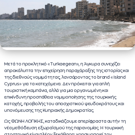
Μετά το προκλητικό «Turkaegean», η Άγκυρα συνεχίζει
απροκάλυπτα την επιχείρηση παραχάραξης της ιστορίας και
της διεθνούς νομιμότητας, λανσάροντας το brand «Island
Cyprus» για τα κατεχόμενα. Δεν πρόκειται για απλή
τουριστική καμπάνια, αλλά για μια οργανωμένη και
επικίνδυνη προσπάθεια νομιμοποίησης της τουρκικής
κατοχής, προβολής του αποσχιστικού ψευδοκράτους και
υπονόμευσης της Κυπριακής Δημοκρατίας.
Ως ΦΩΝΗ ΛΟΓΙΚΗΣ, καταδικάζουμε απερίφραστα αυτήν τη
νέα μεθόδευση εξωραϊσμού της παρανομίας. Η τουρκική
στρατηγική είναι πλέον ξεκάθαρη: χρησιμοποιεί τον